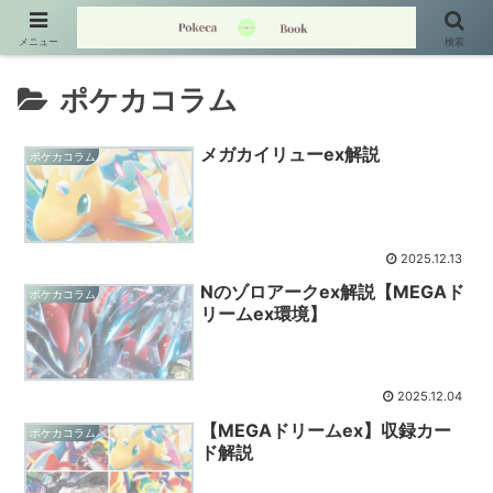
メニュー
検索
ポケカコラム
メガカイリューex解説
ポケカコラム
2025.12.13
Nのゾロアークex解説【MEGAド
ポケカコラム
リームex環境】
2025.12.04
【MEGAドリームex】収録カー
ポケカコラム
ド解説