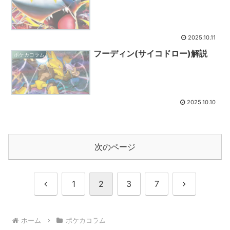
2025.10.11
フーディン(サイコドロー)解説
ポケカコラム
2025.10.10
次のページ
前
次
1
2
3
7
へ
へ
ホーム
ポケカコラム