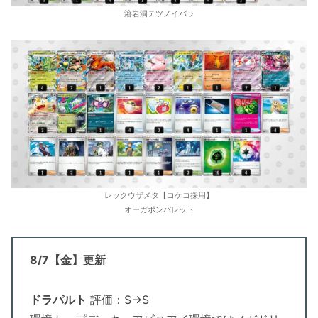
溶岩洞テツノイバラ
レックウザメタ【コケコ採用】
オーガポンバレット
8/7【金】更新
ドラパルト
評価：S→S