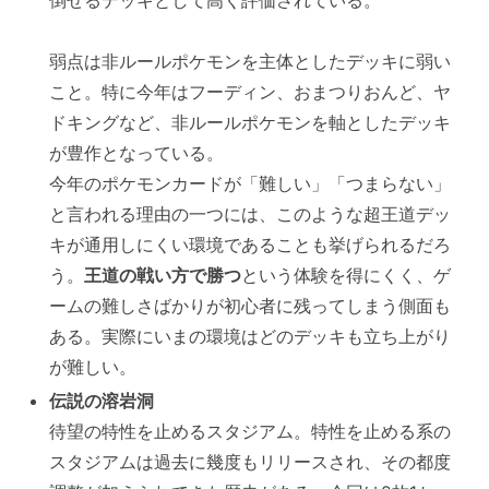
倒せるデッキとして高く評価されている。
Tier4【Cランク】
ばけがくれ
弱点は非ルールポケモンを主体としたデッキに弱い
こと。特に今年はフーディン、おまつりおんど、ヤ
メガゲッコウガex
ドキングなど、非ルールポケモンを軸としたデッキ
タケルライコex
が豊作となっている。
シロナのガブリアスex
今年のポケモンカードが「難しい」「つまらない」
と言われる理由の一つには、このような超王道デッ
キが通用しにくい環境であることも挙げられるだろ
う。
王道の戦い方で勝つ
という体験を得にくく、ゲ
ームの難しさばかりが初心者に残ってしまう側面も
ある。実際にいまの環境はどのデッキも立ち上がり
が難しい。
伝説の溶岩洞
待望の特性を止めるスタジアム。特性を止める系の
スタジアムは過去に幾度もリリースされ、その都度