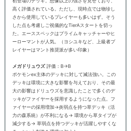
初登場のデッキ。想像以上の強さを見せており、
高く評価されている。ただし、現時点では物珍し
さから使用しているプレイヤーも多いはず。そう
した点も考慮しご祝儀的なTierAスタートを切っ
た。エーススペックはプライムキャッチャーやヒ
ーローマントが人気。（ヨシユキなど、上級者プ
レイヤーはマント推奨派が多い印象）
メガドリュウズ
評価：B→B
ポケモンex主体のデッキに対して滅法強い。この
デッキは環境に大きな影響を与えており、その最
大の影響はドリュウズを意識したことで多くのデ
ッキがファイヤーを採用するようになった点。フ
ァイヤーの採用増加→炎弱点を持つ草デッキ（活
力の森系統）が不利になる→ 環境から草タイプが
減少する→ 草弱点を持つデッキが活躍しやすくな