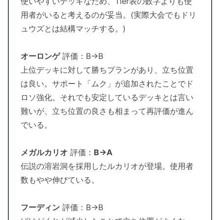
使いやすいデッキなため、Tier表の数字よりも使
用者がいると考えるのが妥当。(実際大会でもドリ
ュウズとは結構マッチする。)
オーロンゲ
評価：B→B
上位デッキに対して勝ちプランがあり、立ち位置
は良い。サポート「ムク」が追加されたことでド
ロソ強化。それでも安定しているデッキとは言い
難いが、立ち位置の良さも相まって再評価が進ん
でいる。
メガルカリオ
評価：
B→A
伝説の溶岩洞を採用したルカリオが登場。使用者
数もやや伸びている。
フーディン
評価：B→B