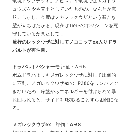
環境トップデッキ。アビスアイ環境ではメガドリ
ュウズをやや苦手としていたものの、なんとか克
服。しかし、今度はメガレックウザという新たな
壁が立ちはだかる。現在はTierSのポジションを死
守しているが果たして…。
流行のレックウザに対してノココッチex入りドラ
パルトが再注目。
ドラパルトバシャーモ
評価：A→B
ボムドラパよりもメガレックウザに対して圧倒的
に不利。メガレックウザexのHP280をワンパンで
きないため、序盤からエネルギーを付けられて暴
れ回られると、サイドを1枚取ることすら困難にな
る。
メガレックウザex
評価：
A→S