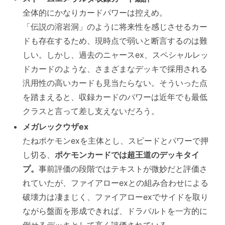
メガレックウザex
全体的にかなりカードパワーは控えめ。
ドラパルトex
「伝説の溶岩洞」のように将来性を感じさせるカー
Tier2【Aランク】
ドも存在するため、現時点で弱いと断言するのは難
メガルカリオex
しい。しかし、過去のニャースex、スペシャルレッ
ドカードのような、さまざまなデッキで採用される
Tier3【Bランク】
汎用性の高いカードも見当たらない。そういった点
ドラパルトex＋バシャーモex
を踏まえると、収録カードのパワーは近年でも最低
メガドリュウズex
クラスと言って差し支えないだろう。
オーガポンバレット
メガレックウザex
おまつりおんど
たねポケモンexを主体とし、スピードとパワーで押
Nのゾロアークex
し切る、
ポケモンカードでは超王道のデッキタイ
プ。
事前評価の段階ではテキストが微妙だと評価さ
マリィのオーロンゲex
れていたが、ファイアローexとの組み合わせによる
カミツオロチex
破壊力は凄まじく、ファイアローexでサイドを取り
フーディン
ながら盤面を形成できれば、ドラパルトを一方的に
ヤドキング