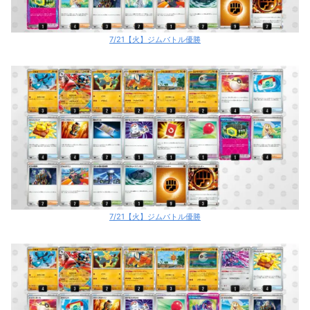
7/21【火】ジムバトル優勝
7/21【火】ジムバトル優勝