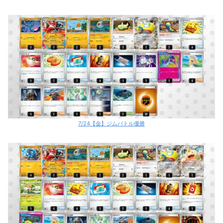
7/24【金】ジムバトル優勝