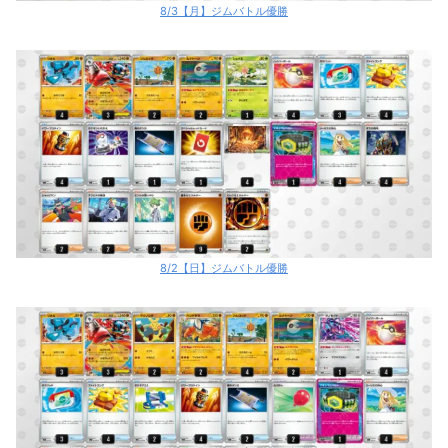
8/3【月】ジムバトル優勝
8/2【日】ジムバトル優勝