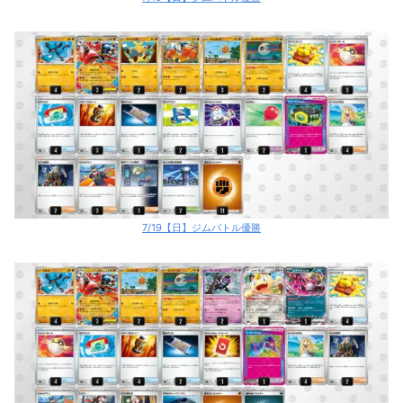
7/19【日】ジムバトル優勝