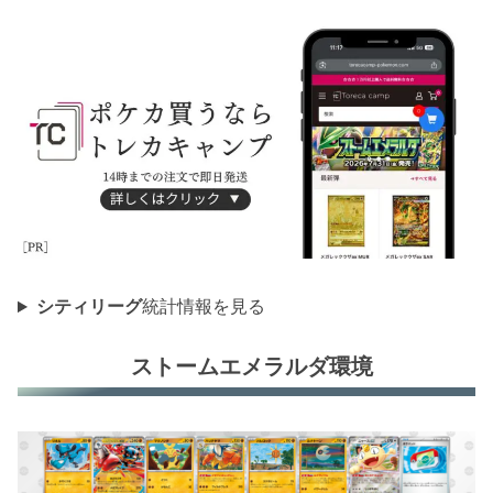
シティリーグ
統計情報を見る
ストームエメラルダ環境