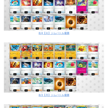
8/4【火】ジムバトル優勝
8/3【月】ジムバトル優勝