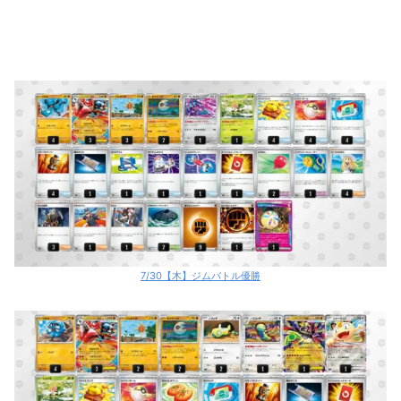
7/30【木】ジムバトル優勝