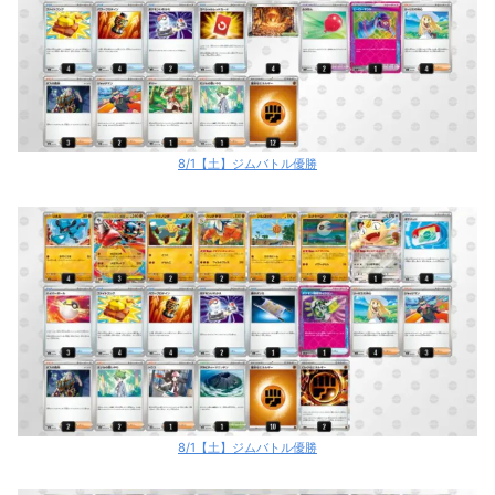
8/1【土】ジムバトル優勝
8/1【土】ジムバトル優勝