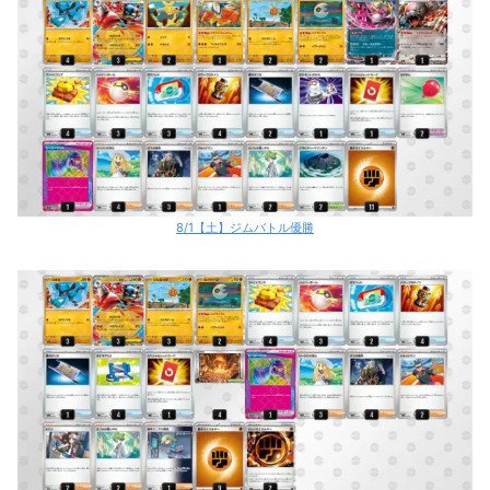
8/1【土】ジムバトル優勝