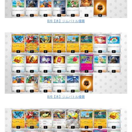
8/6【木】ジムバトル優勝
8/6【木】ジムバトル優勝