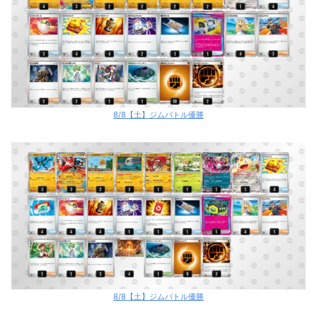
8/8【土】ジムバトル優勝
8/8【土】ジムバトル優勝