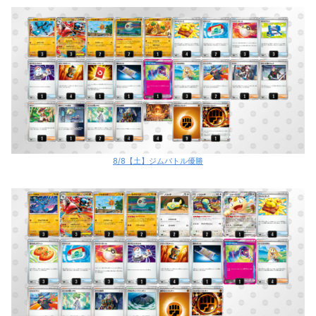
8/8【土】ジムバトル優勝