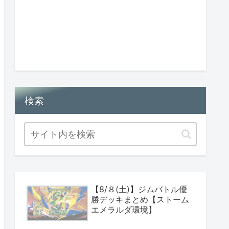
検索
【8/８(土)】ジムバトル優
勝デッキまとめ【ストーム
エメラルダ環境】