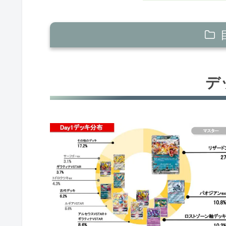
デッキ分布
デ
マッチング別勝率
マスターリーグ
優勝
準優勝
TOP4
TOP8
TOP16
シニアリーグ