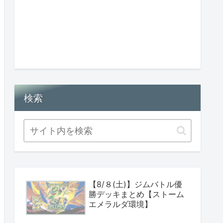
検索
【8/８(土)】ジムバトル優
勝デッキまとめ【ストーム
エメラルダ環境】