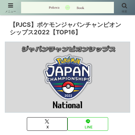
メニュー
検索
【PJCS】ポケモンジャパンチャンピオン
シップス2022【TOP16】
X
LINE