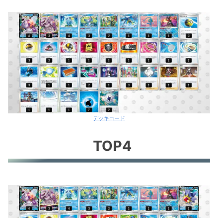
デッキコード
TOP4