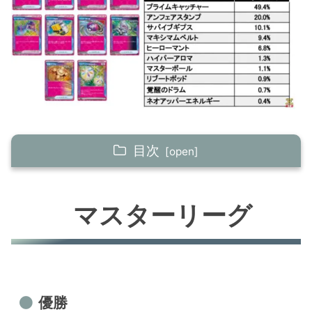
目次
マスターリーグ
マスターリーグ
優勝
準優勝
TOP4
TOP8
TOP16
優勝