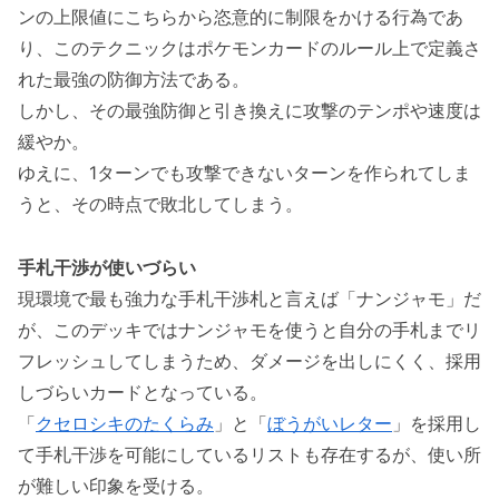
ンの上限値にこちらから恣意的に制限をかける行為であ
り、このテクニックはポケモンカードのルール上で定義さ
れた最強の防御方法である。
しかし、その最強防御と引き換えに攻撃のテンポや速度は
緩やか。
ゆえに、1ターンでも攻撃できないターンを作られてしま
うと、その時点で敗北してしまう。
手札干渉が使いづらい
現環境で最も強力な手札干渉札と言えば「ナンジャモ」だ
が、このデッキではナンジャモを使うと自分の手札までリ
フレッシュしてしまうため、ダメージを出しにくく、採用
しづらいカードとなっている。
「
クセロシキのたくらみ
」と「
ぼうがいレター
」を採用し
て手札干渉を可能にしているリストも存在するが、使い所
が難しい印象を受ける。