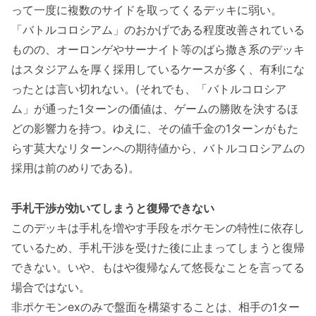
って一度に複数のサイドを取ってくるデッキに弱い。
「バトルコロシアム」のおかげである程度改善されている
ものの、オーロンゲやサーナイト等のばら撒き系のデッキ
はスタジアムを厚く採用しているケースが多く、有利にな
ったとは言い切れない。(それでも、「バトルコロシア
ム」が通った1ターンの価値は、ゲームの勝敗を決するほ
どの影響力を持つ。ゆえに、その値千金の1ターンがもた
らす莫大なリターンへの期待値から、バトルコロシアムの
採用は前のめりである)。
手札干渉が効いてしまうと復帰できない
このデッキは手札を増やす手段をポケモンの特性に依存し
ているため、手札干渉を受けた後に止まってしまうと復帰
できない。いや、もはや復帰なんて悠長なことを言ってる
場合ではない。
非ポケモンexのみで盤面を構築することは、相手の1ター