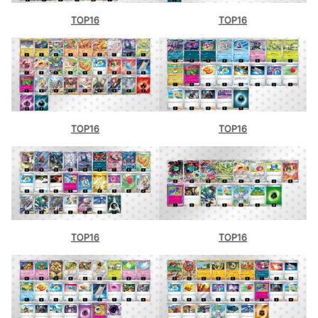
TOP16
TOP16
BOOKOFF アミューあつぎ店（神奈川）
バトロコミニ苫小牧バイパス店（北海道）
バトロコ 川越駅前（埼玉）
バトロコ 新津田沼駅前（千葉）
TOP16
TOP16
バトロコ 横浜伊勢佐木町（神奈川）
チェルモサード（神奈川）
カードショップリドル京急蒲田店（東京）
竜星のPAO町田店（東京）
TOP16
TOP16