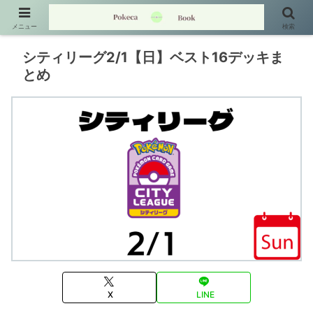
メニュー
検索
シティリーグ2/1【日】ベスト16デッキま
とめ
X
LINE