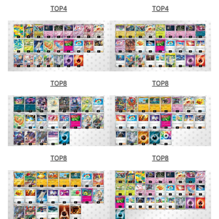
TOP4
TOP4
BOOKOFF イオン橋本（神奈川）
トイコンプ岸和田店（大阪）
竜星の嵐 小倉駅前店（福岡）-1
竜星の嵐 小倉駅前店（福岡）-2
TOP8
TOP8
タッチ松本店（長野）
ブックオフ港北綱島西店（神奈川）
Duel Stade Ganryu ひたち野うしく店（茨城）
カードショップ裁龍（茨城）
TOP8
TOP8
BOOKOFF立川駅北口店（東京）
ファンクス（愛媛）
竜星の嵐 高松店（香川）