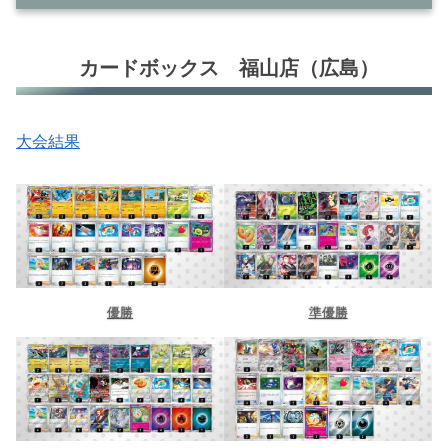
カードボックス 福山店（広島）
カードボックス 福山店（広島）
ブックオフ 西尾下町店（愛知）
三洋堂書店 乙川店（愛知）
大会結果
王の洞窟jr. 一宮２２号バイパス店（愛知）
カードスタジアム小禄店（沖縄）
カードショップ＠ほ～む。（宮崎）
シーガル 泉中央店（宮城）
優勝
準優勝
Super KaBoS 鯖江店（福井）
トイコンプ高槻店（大阪）
京都ファミリー（京都）
バトロコ 小山駅前（栃木）