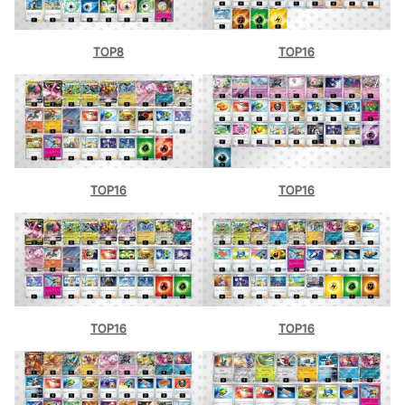
TOP8
TOP16
TOP16
TOP16
TOP16
TOP16