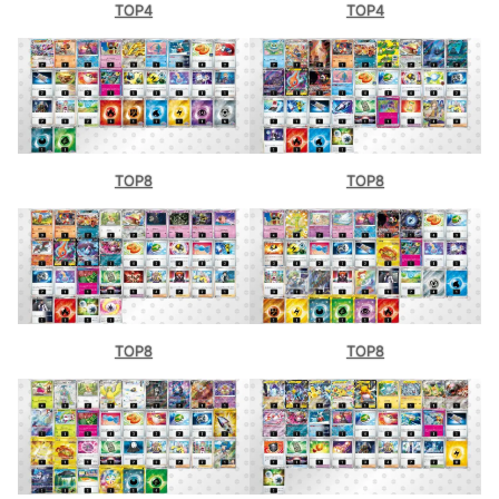
TOP4
TOP4
TOP8
TOP8
TOP8
TOP8