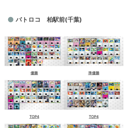
バトロコ 柏駅前(千葉)
優勝
準優勝
TOP4
TOP4