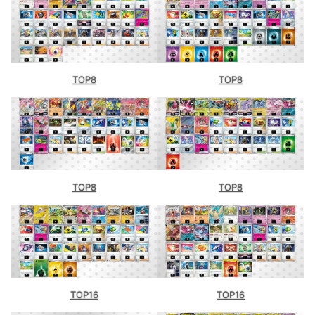
TOP8
TOP8
TOP8
TOP8
TOP16
TOP16