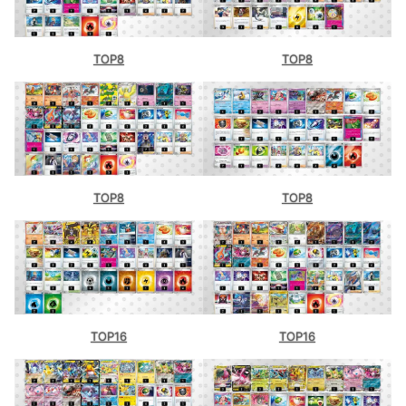
TOP8
TOP8
TOP8
TOP8
TOP16
TOP16