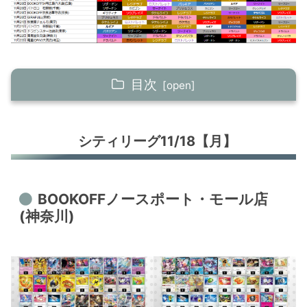
目次
シティリーグ11/18【月】
シティリーグ11/18【月】
BOOKOFFノースポート・モール店(神
奈川)
ドラゴンスター秋葉原駅前店(東京)
BOOKOFFノースポート・モール店
シティリーグ11/19【火】
(神奈川)
青馬堂矢向店(神奈川)
Card Secret 池袋(東京)
シティリーグ11/20【金】
ドラゴンスター日本橋3号店(大阪)