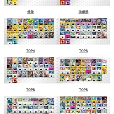
優勝
準優勝
TOP4
TOP8
TOP8
TOP8