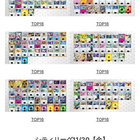
TOP16
TOP16
TOP16
TOP16
TOP16
TOP16
シティリーグ11/20【金】