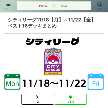
メニュー
検索
シティリーグ11/18【月】～11/22【金】
ベスト16デッキまとめ
X
LINE