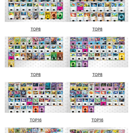
TOP8
TOP8
TOP8
TOP8
TOP16
TOP16