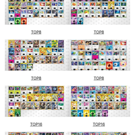
TOP8
TOP8
TOP8
TOP8
TOP16
TOP16