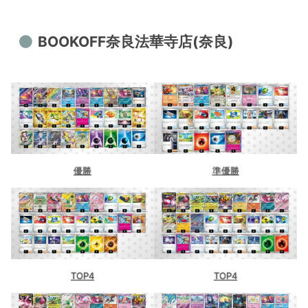
BOOKOFF奈良法華寺店(奈良)
優勝
準優勝
TOP4
TOP4