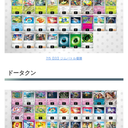
マンムーex
ゲッコウガex＋メガカイリューex
ゲッコウガex
ゲッコウガex
ゲッコウガex
7/5【日】ジムバトル優勝
ゲッコウガex
ドータクン
ゲッコウガex
ゲッコウガex
ゲッコウガex
ばけがくれ
ばけがくれ