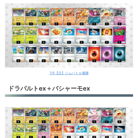
7/5【日】ジムバトル優勝
ドラパルトex＋バシャーモex