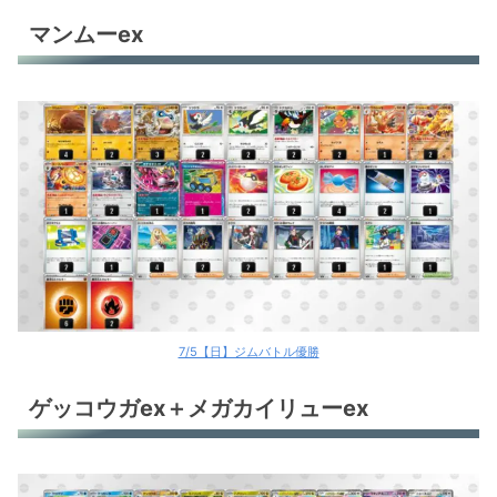
イワパレス
マンムーex
ヤドキング
ヤドキング
ヤドキング
マリィのオーロンゲex
メガドリュウズex
メガドリュウズex
メガドリュウズex
7/5【日】ジムバトル優勝
メガドリュウズex
ゲッコウガex＋メガカイリューex
おまつりおんど
おまつりおんど