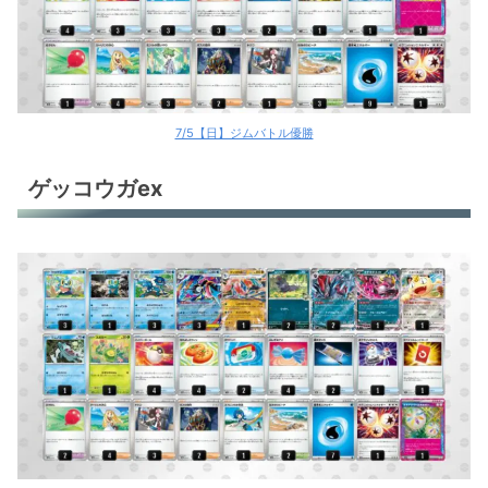
ホップのザシアンex
メガアブソルex
ソウブレイズex
7/5【日】ジムバトル優勝
メガミミロップex
ゲッコウガex
カミツオロチex
カミツオロチex
スピアーex