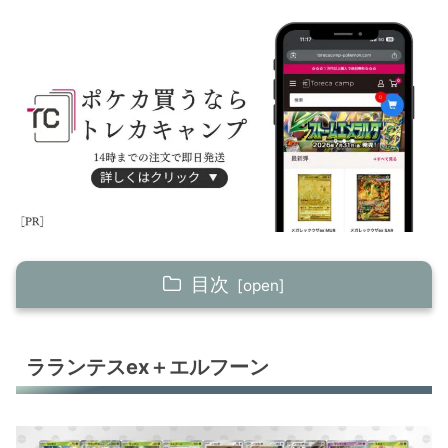
目次
ラランテスex＋エルフーン
ラランテスex＋エルフーン
ドータクン
ホエルオーex