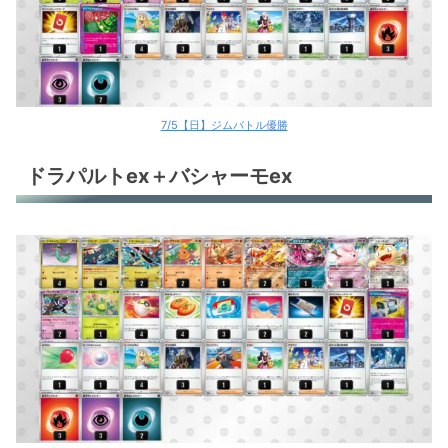
7/5【日】ジムバトル優勝
ドラパルトex＋バシャーモex