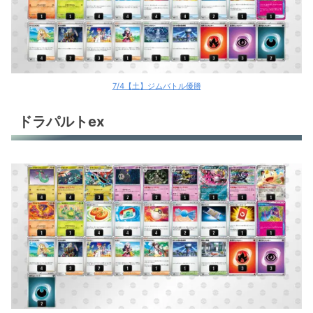
7/4【土】ジムバトル優勝
ドラパルトex