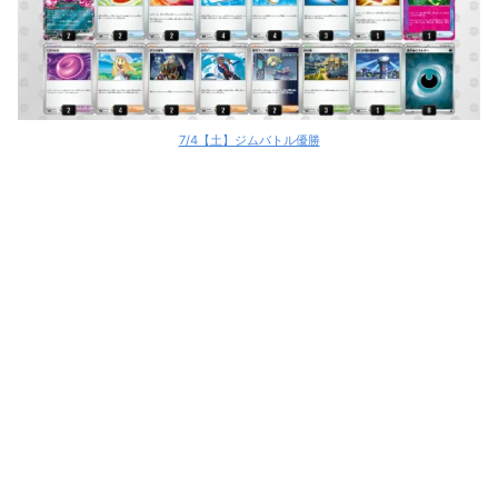
7/4【土】ジムバトル優勝