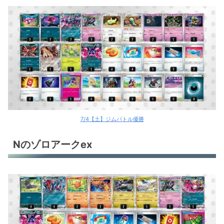
7/4【土】ジムバトル優勝
Nのゾロアークex