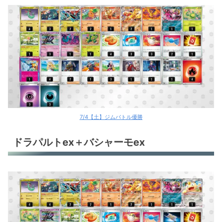
7/4【土】ジムバトル優勝
ドラパルトex＋バシャーモex