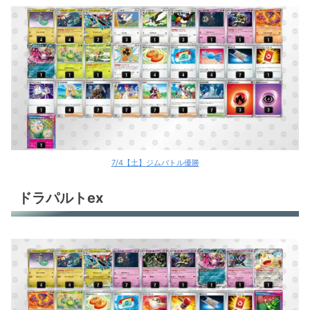
7/4【土】ジムバトル優勝
ドラパルトex