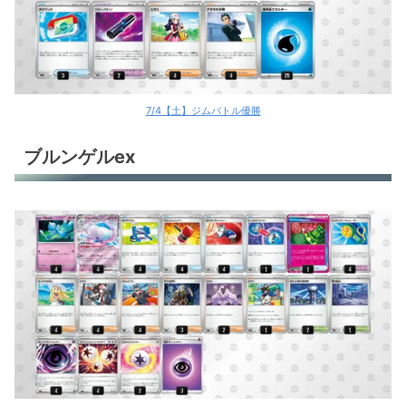
フーディン
フーディン
メガルカリオex
7/4【土】ジムバトル優勝
ロケット団のミュウツーex
ブルンゲルex
メタングバレット