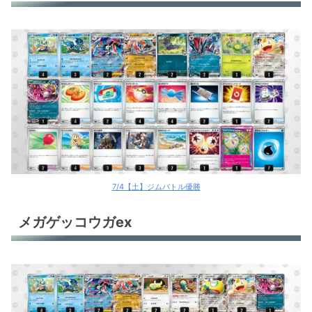
7/4【土】ジムバトル優勝
メガゲッコウガex