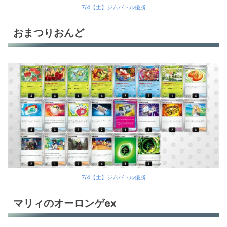
7/4【土】ジムバトル優勝
おまつりおんど
7/4【土】ジムバトル優勝
マリィのオーロンゲex