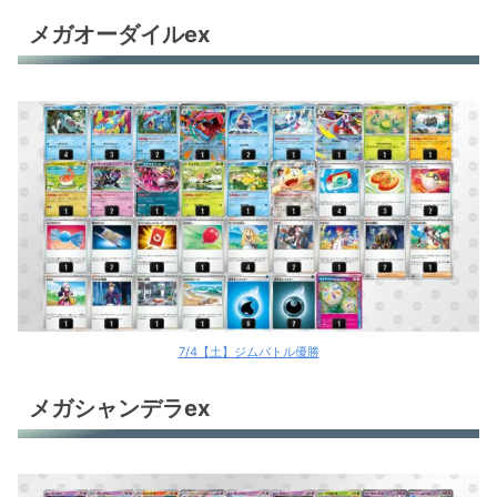
おまつりおんど
メガオーダイルex
おまつりおんど
おまつりおんど
マリィのオーロンゲex
Nのゾロアークex
Nのゾロアークex
Nのゾロアークex
Nのゾロアークex
7/4【土】ジムバトル優勝
メガミミロップex
メガシャンデラex
メガミミロップex
メガゲッコウガex