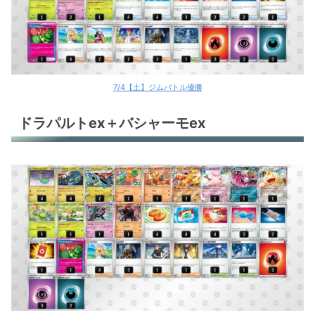
7/4【土】ジムバトル優勝
ドラパルトex＋バシャーモex