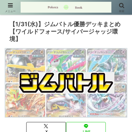
メニュー
検索
【1/31(水)】ジムバトル優勝デッキまとめ
【ワイルドフォース/サイバージャッジ環
境】
X
LINE