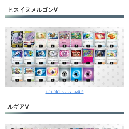
ヒスイヌメルゴンV
1/31【水】ジムバトル優勝
ルギアV