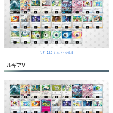
1/31【水】ジムバトル優勝
ルギアV