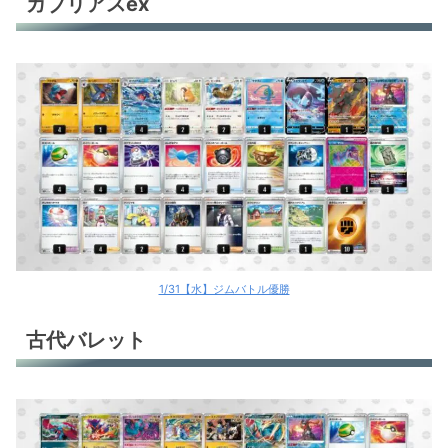
ガブリアスex
古代バレット
古代バレット
古代バレット
古代バレット
タケルライコex
タケルライコex
グレンアルマex
1/31【水】ジムバトル優勝
ヒスイヌメルゴンV
古代バレット
ルギアV
ルギアV
ルギアV