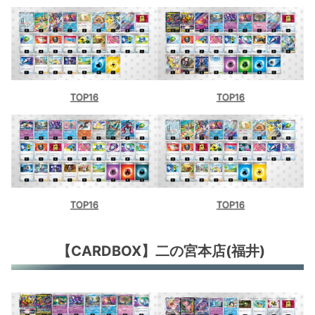
TOP16
TOP16
TOP16
TOP16
【CARDBOX】二の宮本店(福井)