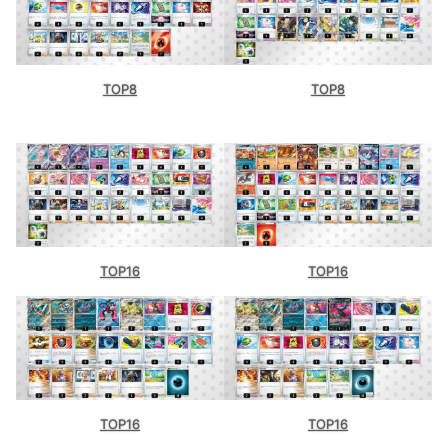
TOP8
TOP8
TOP16
TOP16
TOP16
TOP16