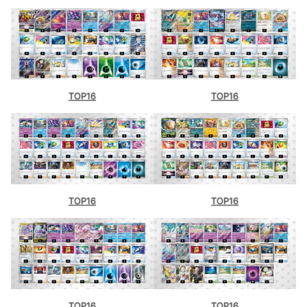
TOP16
TOP16
TOP16
TOP16
TOP16
TOP16