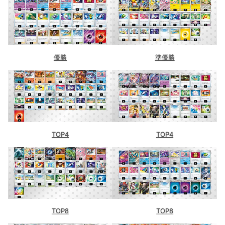
優勝
準優勝
TOP4
TOP4
TOP8
TOP8