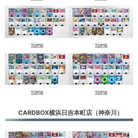
TOP16
TOP16
TOP16
TOP16
CARDBOX横浜日吉本町店（神奈川）