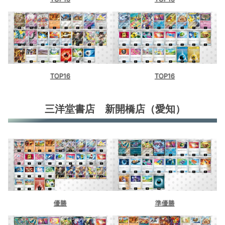
TOP16
TOP16
三洋堂書店 新開橋店（愛知）
優勝
準優勝