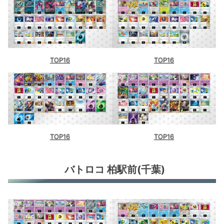
TOP16
TOP16
TOP16
TOP16
バトロコ 柏駅前(千葉)