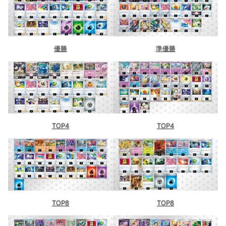
優勝
準優勝
TOP4
TOP4
TOP8
TOP8