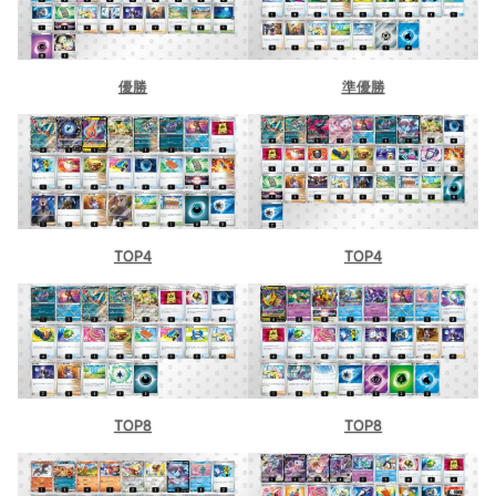
優勝
準優勝
TOP4
TOP4
TOP8
TOP8