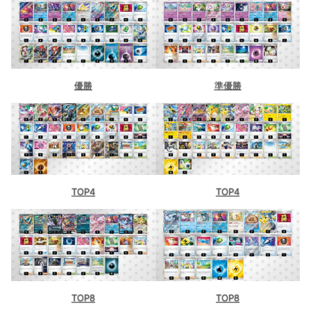
優勝
準優勝
TOP4
TOP4
TOP8
TOP8