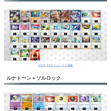
ゾロアークバレット
アルセウスV+ヤドラン
アルセウスV＋ケッキングV
サーフゴーex
ミュウVMAX
ロストバレット
10/26【木】ジムバトル優勝
パオジアンex
ルナトーン＋ソルロック
ルギアV
環境デッキレシピまとめ