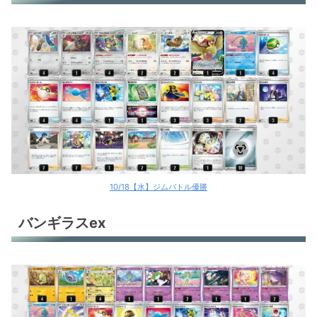
アルセウスV+ケッキングV
ヒスイヌメルゴンV
パオジアンex
パオジアンex
パオジアンex
リザードンex
10/18【水】ジムバトル優勝
リザードンex
バンギラスex
リザードンex
リザードンex
サーフゴーex
サーフゴーex