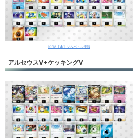
サーフゴーex
ガブリアスex
ガブリアスex
サーナイトex
10/18【水】ジムバトル優勝
ロストギラティナ
アルセウスV+ケッキングV
ロストギラティナ
ロストギラティナ
ミライドンex
ミライドンex
環境デッキレシピまとめ