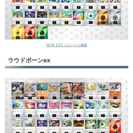
サーナイトex
サーナイトex
ロストギラティナ
ロストギラティナ
10/16【月】ジムバトル優勝
アルセウスV+ギラティナV
ラウドボーンex
アルセウスV+ギラティナV
ミライドンex
ミライドンex
ミライドンex
ヒスイヌメルゴンV
ルギアV