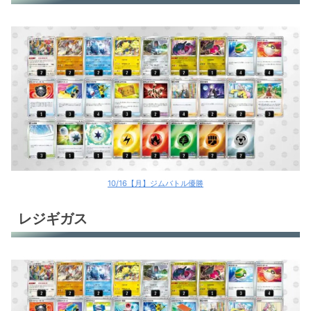
ラウドボーンex
オリジンディアルガV
パオジアンex
パオジアンex
パオジアンex
パオジアンex
10/16【月】ジムバトル優勝
リザードンex
レジギガス
リザードンex
リザードンex
サーフゴーex
ガブリアスex