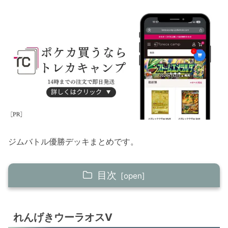
ジムバトル優勝デッキまとめです。
目次
れんげきウーラオスV
れんげきウーラオスV
ガブリアスex