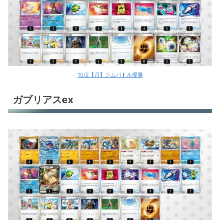
パオジアンex
パオジアンex
サーナイトex
サーナイトex
10/2【月】ジムバトル優勝
サーナイトex
ガブリアスex
ミライドンex
パルスワンV
リザードンex
リザードンex
リザードンex
リザードンex