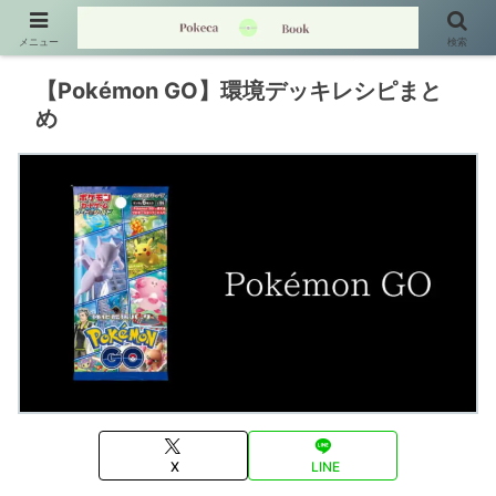
メニュー
検索
【Pokémon GO】環境デッキレシピまと
め
X
LINE