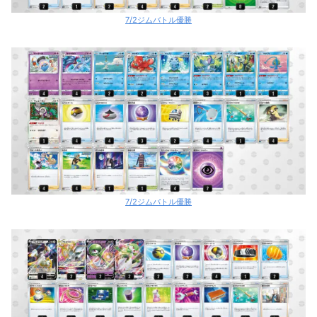
7/2ジムバトル優勝
7/2ジムバトル優勝