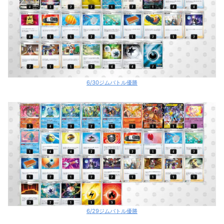
6/30ジムバトル優勝
6/29ジムバトル優勝