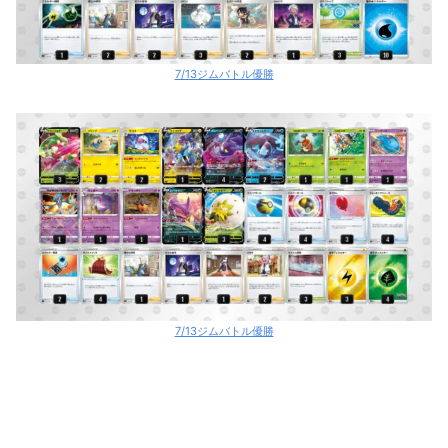
7/13ジムバトル優勝
7/13ジムバトル優勝