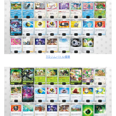
7/2ジムバトル優勝