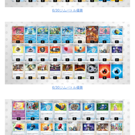
6/30ジムバトル優勝
6/30ジムバトル優勝