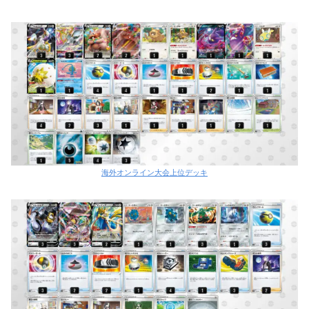
海外オンライン大会上位デッキ