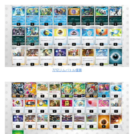
7/12ジムバトル優勝