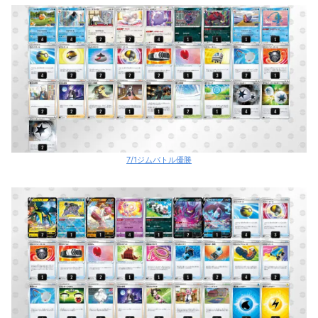
7/1ジムバトル優勝