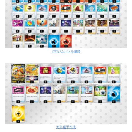
7/11ジムバトル優勝
海外選手作成