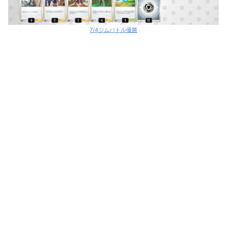
7/4ジムバトル優勝