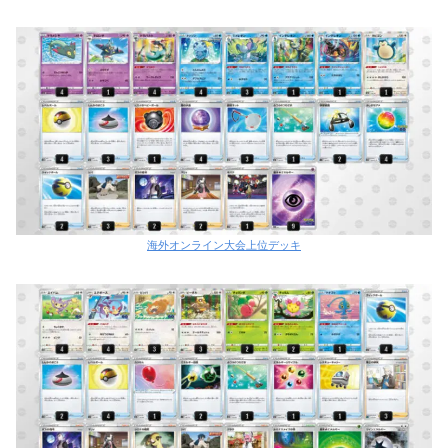
海外オンライン大会上位デッキ