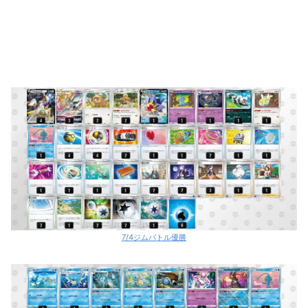
7/4ジムバトル優勝