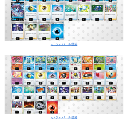
7/3ジムバトル優勝
7/2ジムバトル優勝