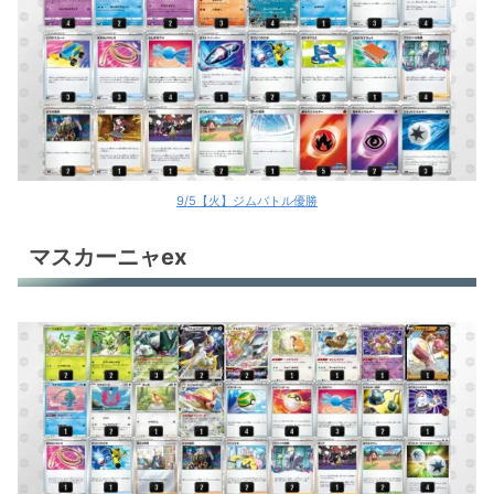
9/5【火】ジムバトル優勝
マスカーニャex