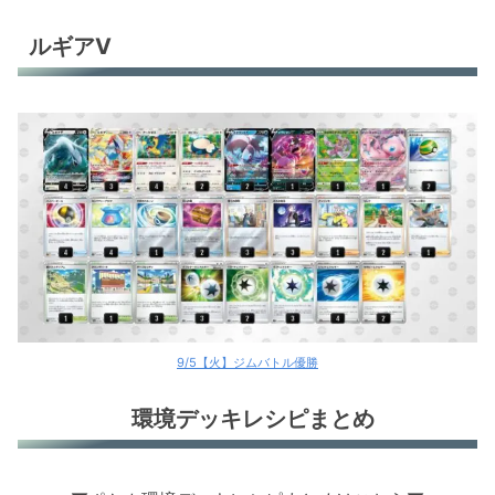
ルギアV
9/5【火】ジムバトル優勝
環境デッキレシピまとめ