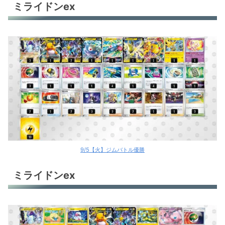
ミライドンex
9/5【火】ジムバトル優勝
ミライドンex