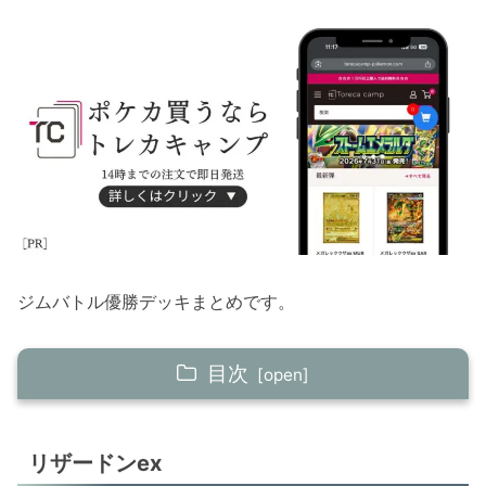
ジムバトル優勝デッキまとめです。
目次
リザードンex
リザードンex
リザードンex