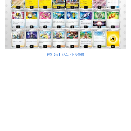
9/5【火】ジムバトル優勝