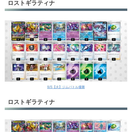
ロストギラティナ
9/5【火】ジムバトル優勝
ロストギラティナ