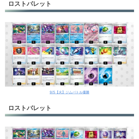
ロストバレット
9/5【火】ジムバトル優勝
ロストバレット