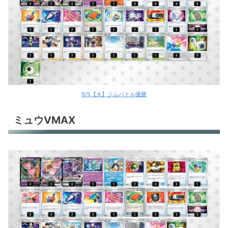
9/5【火】ジムバトル優勝
ミュウVMAX