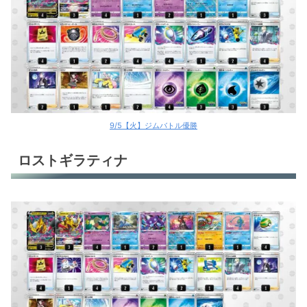
9/5【火】ジムバトル優勝
ロストギラティナ