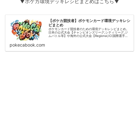
▼ポケカ環境デッキレシピまとめはこちら▼
【ポケカ競技者】ポケモンカード環境デッキレシ
ピまとめ
ポケモンカード競技者のための環境デッキレシピまとめ。
日本の公式大会【チャンピオンズリーグ,シティリーグ,ジ
ムバトル等】や海外の公式大会【Regional,IC(国際選手
権)】の結果をデッキタイプごとに掲載。
pokecabook.com