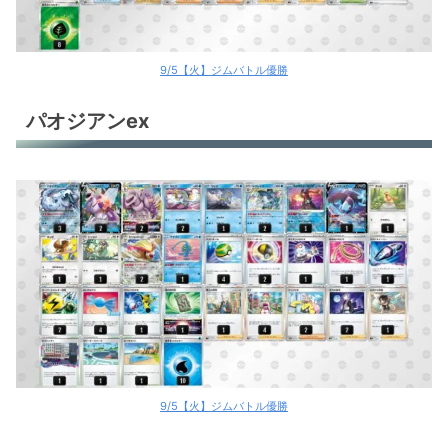
9/5【火】ジムバトル優勝
パオジアンex
9/5【火】ジムバトル優勝