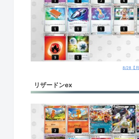
ミライドンex
ミライドンex
ミライドンex
ミライドンex
ルギアV
8/28
ルギアV
リザードンex
ルギアV
れんげきインテレオンV
レジドラゴV
ディンルーex