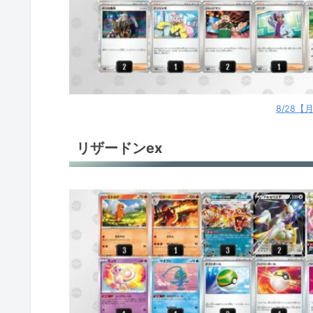
ロストギラティナ
サーナイトex
サーナイトex
8/28
サーナイトex
リザードンex
サーナイトex
ミュウVMAX
ミュウVMAX
ロストバレット
ミライドンex