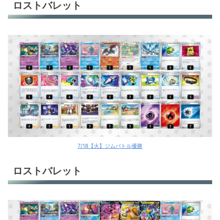
ロストバレット
7/18【火】ジムバトル優勝
ロストバレット