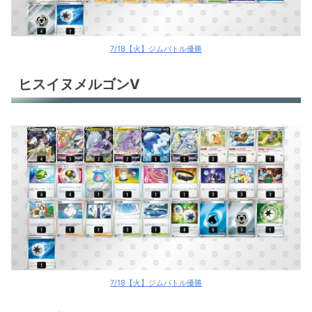
7/18【火】ジムバトル優勝
ヒスイヌメルゴンV
7/18【火】ジムバトル優勝