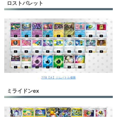
ロストバレット
7/18【火】ジムバトル優勝
ミライドンex