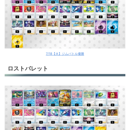
7/18【火】ジムバトル優勝
ロストバレット