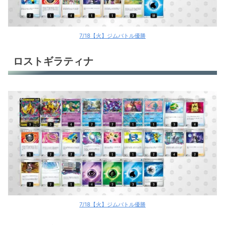
7/18【火】ジムバトル優勝
ロストギラティナ
7/18【火】ジムバトル優勝