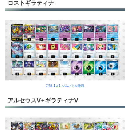
ロストギラティナ
7/18【火】ジムバトル優勝
アルセウスV+ギラティナV