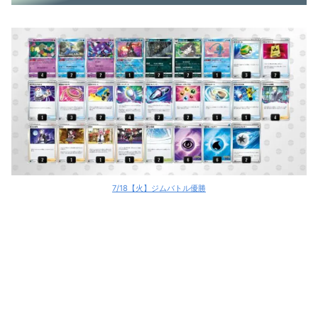
7/18【火】ジムバトル優勝