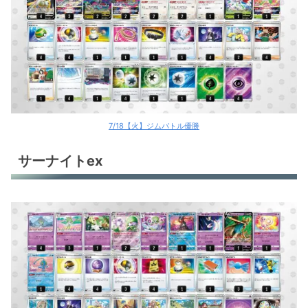
7/18【火】ジムバトル優勝
サーナイトex