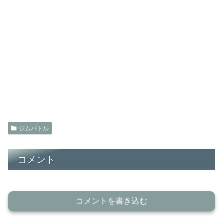
ジムバトル
コメント
コメントを書き込む