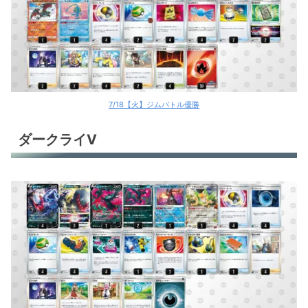
アルセウスV+ギラティナV
サーナイトex
サーナイトex
サーナイトex
7/18【火】ジムバトル優勝
ミュウV
ダークライV
ルギアV
ロストバレット
ロストバレット
ロストバレット
ロストバレット
ロストバレット