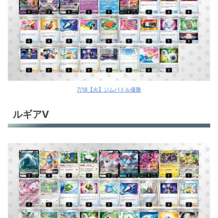
7/18【火】ジムバトル優勝
ルギアV