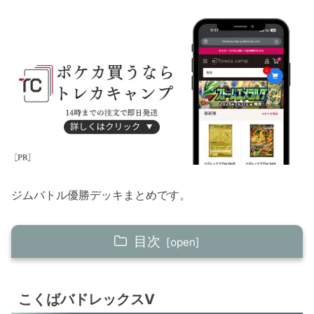
ジムバトル優勝デッキまとめです。
目次
こくばバドレックスV
こくばバドレックスV
リザードンex