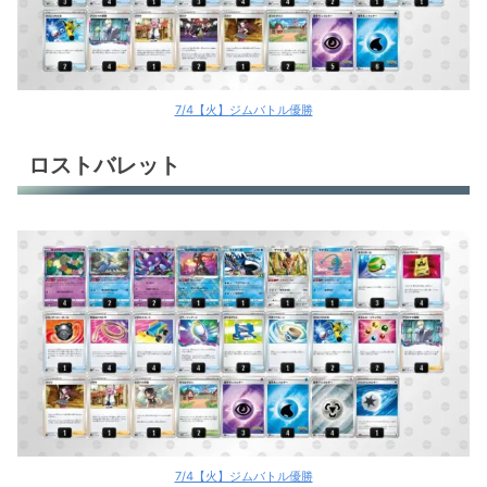
7/4【火】ジムバトル優勝
ロストバレット
7/4【火】ジムバトル優勝