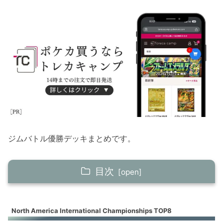
ジムバトル優勝デッキまとめです。
目次
North America International Championships
TOP8
North America International Championships TOP8