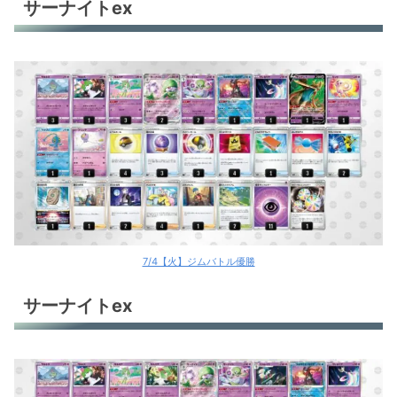
サーナイトex
7/4【火】ジムバトル優勝
サーナイトex