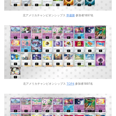
ジュラルドンV
ジュラルドンV
北アメリカチャンピオンシップス
準優勝
参加者1897名
ロストギラティナ
ロストギラティナ
ミュウVMAX
ミュウVMAX
サーナイトex
サーナイトex
北アメリカチャンピオンシップス
TOP4
参加者1897名
サーナイトex
サーナイトex
ルギアV