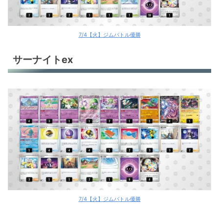
7/4【火】ジムバトル優勝
サーナイトex
7/4【火】ジムバトル優勝