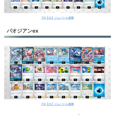
7/4【火】ジムバトル優勝
パオジアンex
7/4【火】ジムバトル優勝