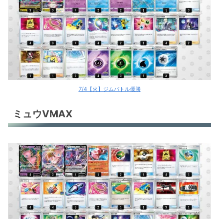
7/4【火】ジムバトル優勝
ミュウVMAX