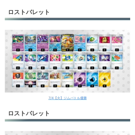
ロストバレット
7/4【火】ジムバトル優勝
ロストバレット