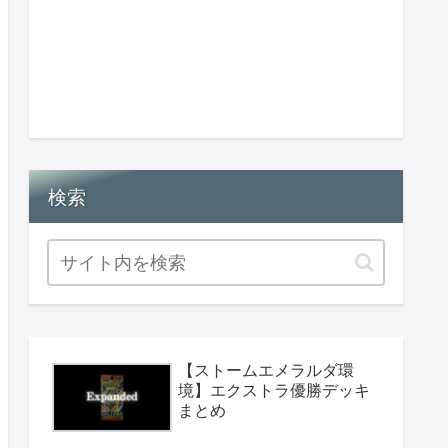
検索
【ストームエメラルダ環
境】エクストラ優勝デッキ
まとめ