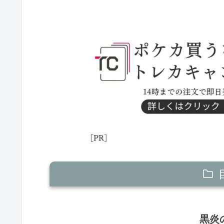
黒炎の支配者環境
黒炎