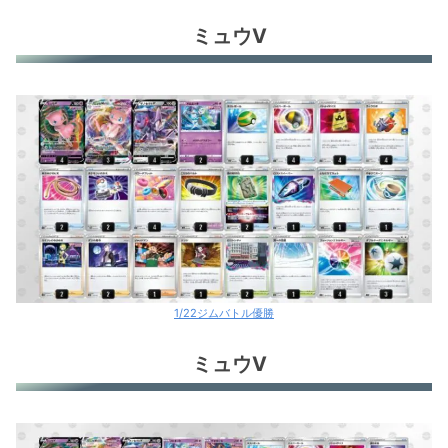
ミュウV
ミライドンex
ミライドンex
レジドラゴV
白馬パルキア
コノヨザル
サーナイトex＋ジュペッタex
ミュウV
1/22ジムバトル優勝
ロストバレット
ミュウV
サーナイトex＋ゾロアーク
アルセウスVs+ギラティナVs
ヒスイゾロアークV