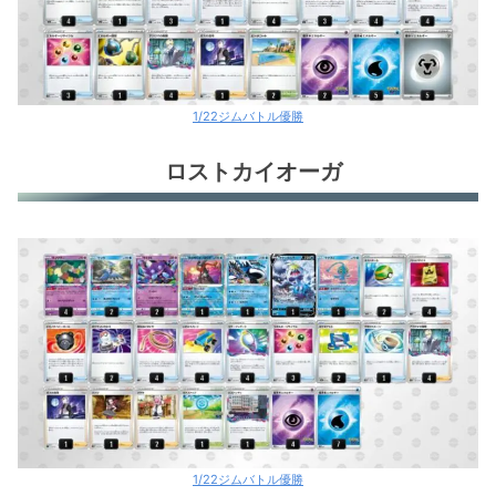
ヒスイヌメルゴンV
ミライドンex
1/22ジムバトル優勝
ギラティナV
ロストカイオーガ
はくばバドレックスV
こくばバドレックスV+サーナイトex
ルギアV+いちげきポケモン
ロストバレット
ロストバレット
ミライドンex
ギャラドスex
1/22ジムバトル優勝
アルセウスV+ガラルファイヤー