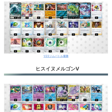
ミュウV
ミュウV
黒馬バドレックスV+サーナイトex
ハカドッグ＋サーナイトex
ロトムV
1/22ジムバトル優勝
ジュゴン＋ケイコウオ
ヒスイヌメルゴンV
ルギアV＋デオキシス
ミライドンex
ミュウV
ヒスイゾロアークV+サーナイトex
アヤシシV+ピッピ