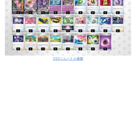
アルセウスVs
ウインディex
ギラティナV
ジュラルドンV
1/22ジムバトル優勝
サーナイトex+アヤシシV
ロストバレット
レックウザV＋グレンアルマ
ジバコイルex
ミライドンex+ジバコイルV
オリジンディアルガV+ジバコイル