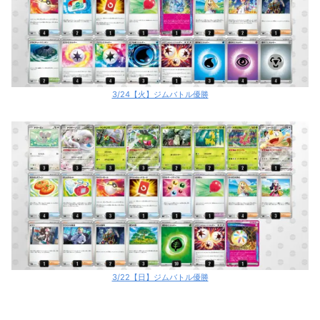
3/24【火】ジムバトル優勝
3/22【日】ジムバトル優勝