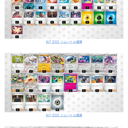
6/7【日】ジムバトル優勝
6/7【日】ジムバトル優勝