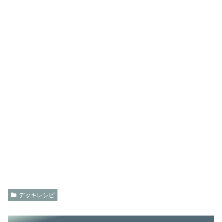
デッキレシピ