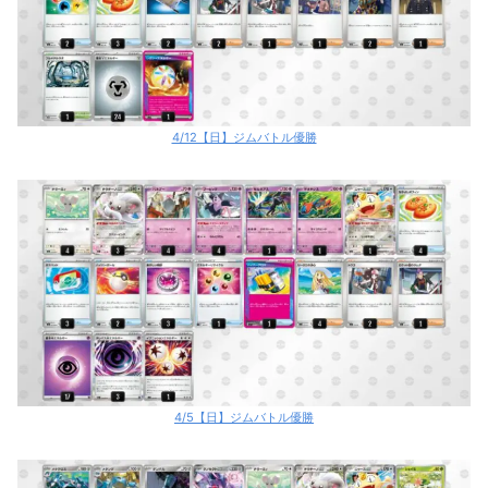
4/12【日】ジムバトル優勝
4/5【日】ジムバトル優勝