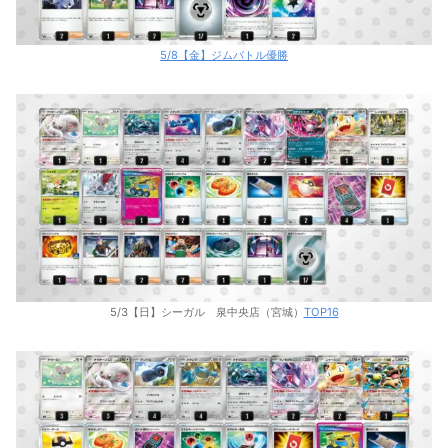
5/8【金】ジムバトル優勝
5/3【日】シーガル 泉中央店（宮城）
TOP16