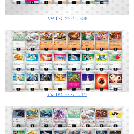
4/14【火】ジムバトル優勝
4/13【月】ジムバトル優勝