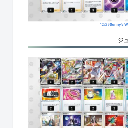
12/29
Sunny’s W
ジ