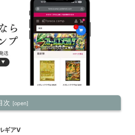
目次
ルギアV