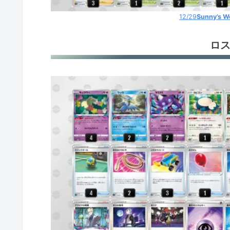
12/29
Sunny’s W
ロ