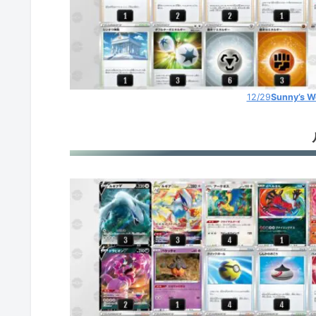
12/29
Sunny’s W