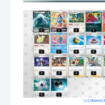
ロストバレット
ジュラルドンV
ルギアV
ジュラルドンV
ギラティナV
ミュウツーVunion
アルセウスインテレオン
ライチュウV
WTB
12/29
Sunny’s 