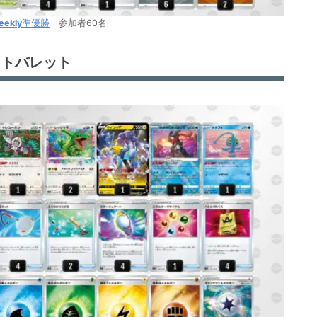
eekly
準優勝
参加者60名
ストバレット