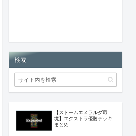
検索
【ストームエメラルダ環
境】エクストラ優勝デッキ
まとめ