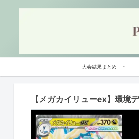
大会結果まとめ
【メガカイリューex】環境