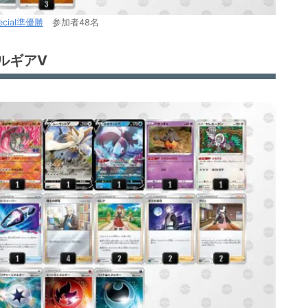
pecial準優勝
参加者48名
ルギアV