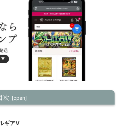
目次
ルギアV