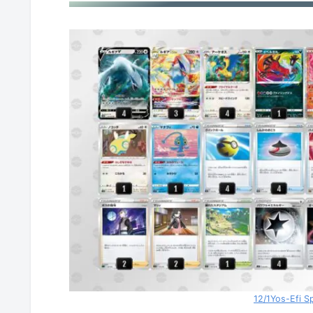
ルギアV
オリジンパルキアV
ミュウV
ミュウV
ルギアV
ガラルマタドガス
ミュウツーV
ヒスイダイケンキV
イオルブV
12/1Yos-Efi 