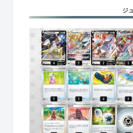
こくばバドレックスV+デオキシスV
ジ
ヒスイヌメルゴンV
レジドラゴV
キュレムV