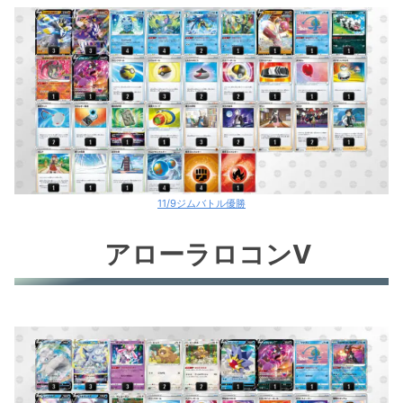
オリジンパルキアV
レジギガス
ギラティナV
ロストバレット
ロストバレット
ヒスイゾロアークV
11/9ジムバトル優勝
アローラロコンV+グレイシアV
アローラロコンV