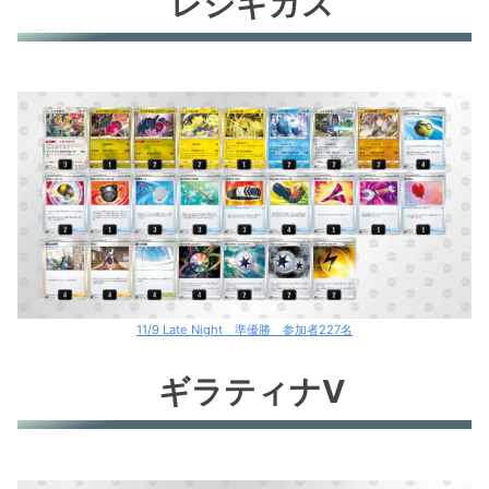
レジギガス
11/9 Late Night 準優勝 参加者227名
ギラティナV