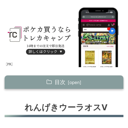
目次
れんげきウーラオスV
れんげきウーラオスV
アローラロコンV
ヒスイウインディ