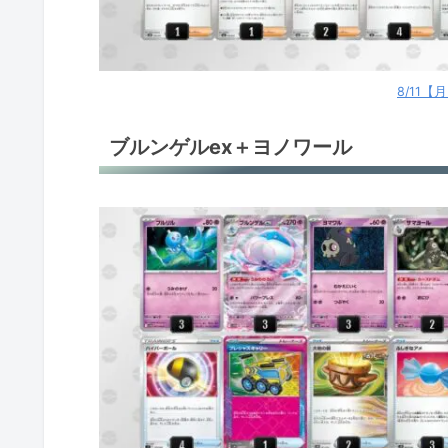
メガフシギバナex
メガフシギバナex
8/11
メガフシギバナex
ブルンゲルex＋ヨノワール
サーナイトex
サーナイトex
サーナイトex
サーナイトex
サーナイトex
サーナイトex
サーナイトex