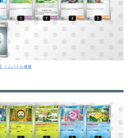
【月】ジムバトル優勝