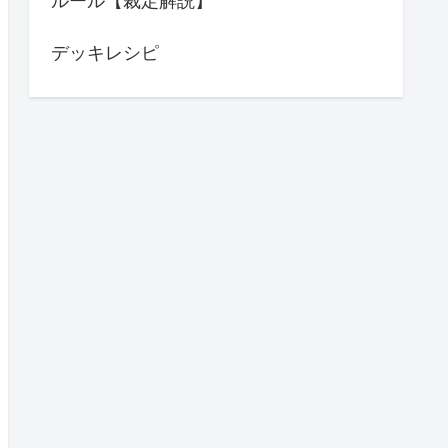
ルール【裁定解説】
デッキレシピ