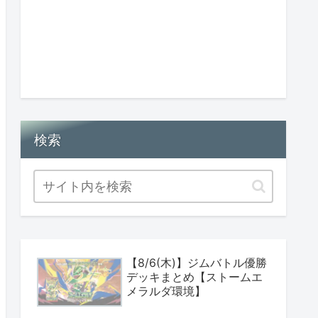
検索
【8/6(木)】ジムバトル優勝
デッキまとめ【ストームエ
メラルダ環境】