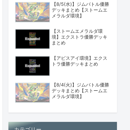
【8/5(水)】ジムバトル優勝
デッキまとめ【ストームエ
メラルダ環境】
【ストームエメラルダ環
境】エクストラ優勝デッキ
まとめ
【アビスアイ環境】エクス
トラ優勝デッキまとめ
【8/4(火)】ジムバトル優勝
デッキまとめ【ストームエ
メラルダ環境】
カテゴリー