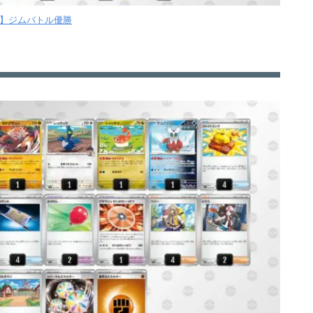
【月】ジムバトル優勝