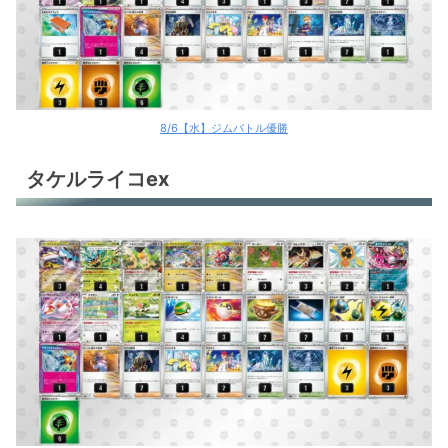
8/6【水】ジムバトル優勝
タケルライコex