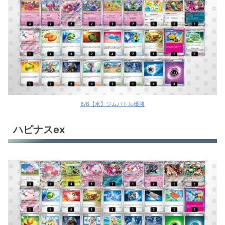
メガライボルトex
メガルカリオex
メガルカリオex
メガルカリオex
メガフシギバナex
8/6【水】ジムバトル優勝
メガフシギバナex
ハピナスex
メガフシギバナex
ソウブレイズex
ソウブレイズex
サーナイトex
サーナイトex