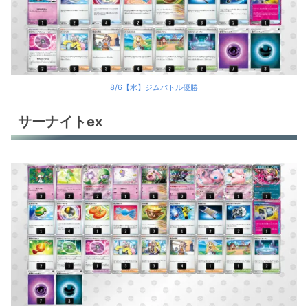
8/6【水】ジムバトル優勝
サーナイトex