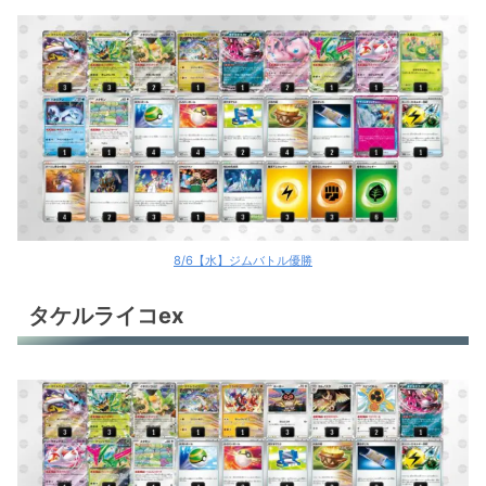
8/6【水】ジムバトル優勝
タケルライコex