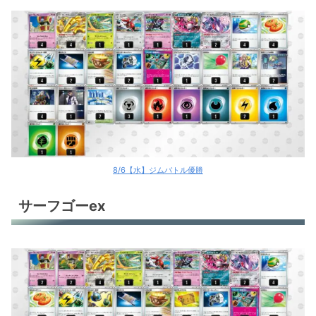
8/6【水】ジムバトル優勝
サーフゴーex