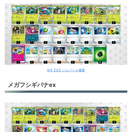
8/6【水】ジムバトル優勝
メガフシギバナex