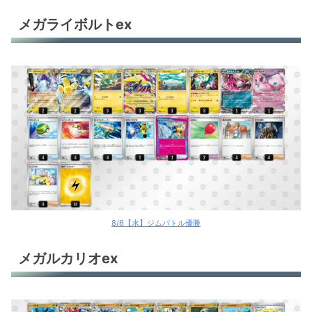
リザードンex
メガライボルトex
ドラパルトex
サーフゴーex
サーフゴーex
サーフゴーex
マリィのオーロンゲex
マリィのオーロンゲex
ブリジュラスex
8/6【水】ジムバトル優勝
ヒビキのバクフーン
メガルカリオex
シロナのガブリアスex
Nのゾロアークex