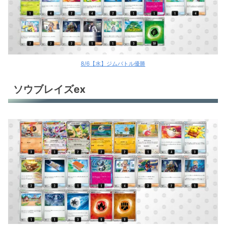
8/6【水】ジムバトル優勝
ソウブレイズex