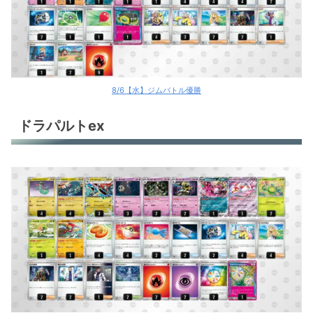
8/6【水】ジムバトル優勝
ドラパルトex