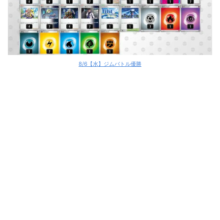
8/6【水】ジムバトル優勝