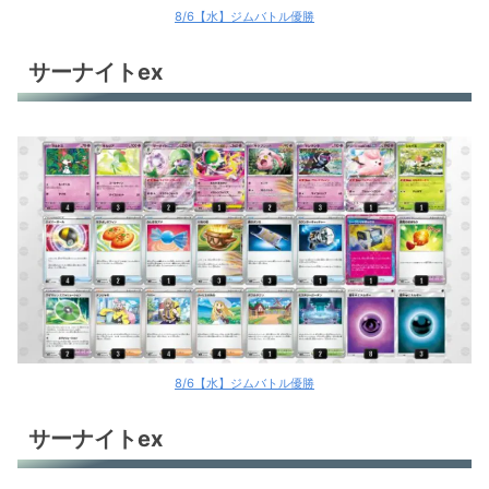
8/6【水】ジムバトル優勝
サーナイトex
8/6【水】ジムバトル優勝
サーナイトex