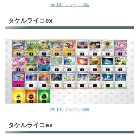
8/6【水】ジムバトル優勝
タケルライコex
8/6【水】ジムバトル優勝
タケルライコex