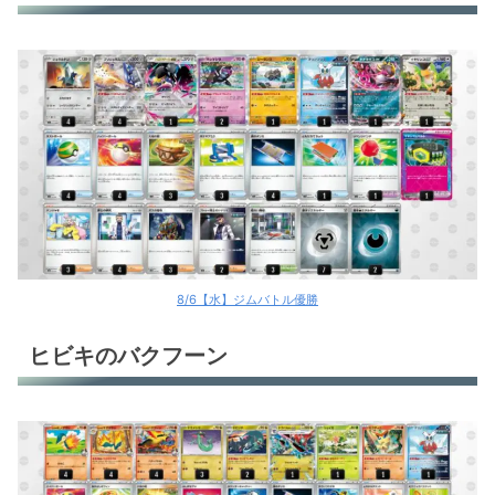
8/6【水】ジムバトル優勝
ヒビキのバクフーン