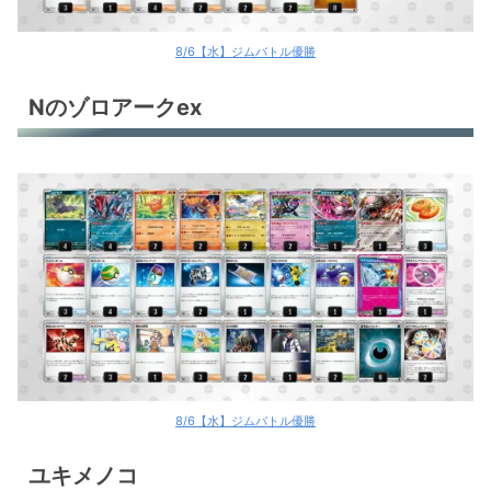
8/6【水】ジムバトル優勝
Nのゾロアークex
8/6【水】ジムバトル優勝
ユキメノコ