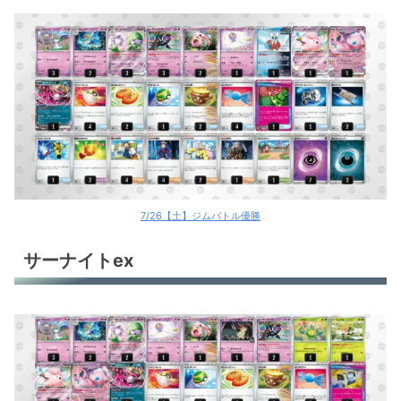
7/26【土】ジムバトル優勝
サーナイトex