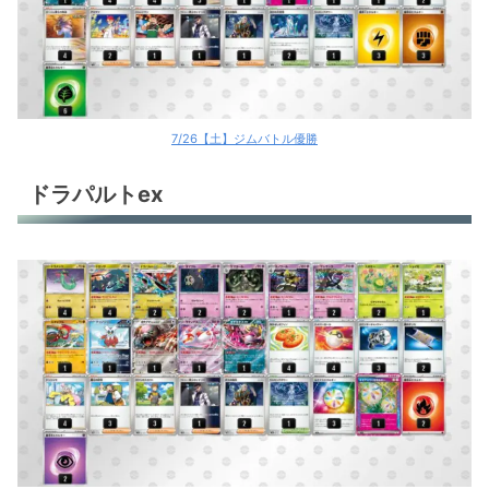
7/26【土】ジムバトル優勝
ドラパルトex