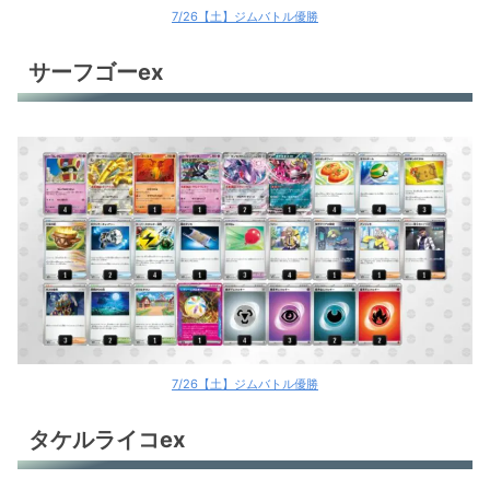
7/26【土】ジムバトル優勝
サーフゴーex
7/26【土】ジムバトル優勝
タケルライコex