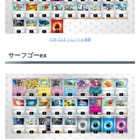
7/26【土】ジムバトル優勝
サーフゴーex