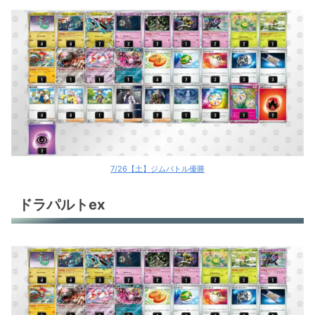
7/26【土】ジムバトル優勝
ドラパルトex