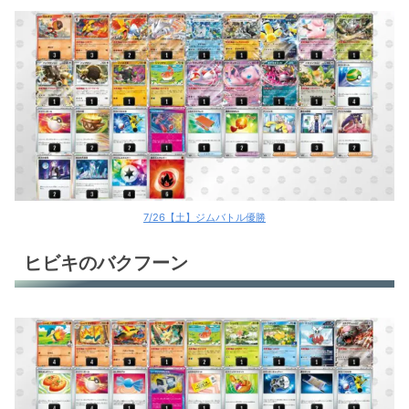
7/26【土】ジムバトル優勝
ヒビキのバクフーン