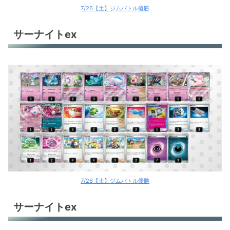
7/26【土】ジムバトル優勝
サーナイトex
7/26【土】ジムバトル優勝
サーナイトex