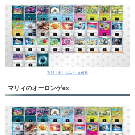
7/26【土】ジムバトル優勝
マリィのオーロンゲex