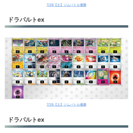
7/26【土】ジムバトル優勝
ドラパルトex
7/26【土】ジムバトル優勝
ドラパルトex