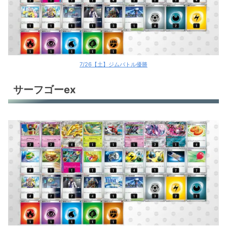
7/26【土】ジムバトル優勝
サーフゴーex