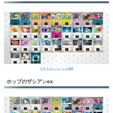
7/26【土】ジムバトル優勝
ホップのザシアンex