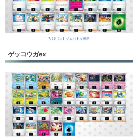
7/26【土】ジムバトル優勝
ゲッコウガex