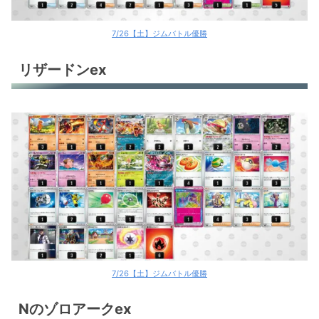
7/26【土】ジムバトル優勝
リザードンex
7/26【土】ジムバトル優勝
Nのゾロアークex