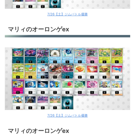
7/26【土】ジムバトル優勝
マリィのオーロンゲex
7/26【土】ジムバトル優勝
マリィのオーロンゲex