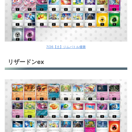
7/26【土】ジムバトル優勝
リザードンex