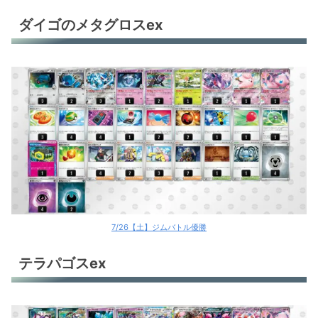
サーナイトex
ダイゴのメタグロスex
サーナイトex
マリィのオーロンゲex
マリィのオーロンゲex
マリィのオーロンゲex
マリィのオーロンゲex
マリィのオーロンゲex
マリィのオーロンゲex
7/26【土】ジムバトル優勝
バチュルバレット
テラパゴスex
リザードンex
リザードンex