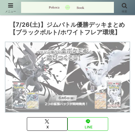
メニュー
検索
【7/26(土)】ジムバトル優勝デッキまとめ
【ブラックボルト/ホワイトフレア環境】
X
LINE