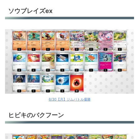
サーナイトex
ソウブレイズex
サーナイトex
リザードンex＋ゲッコウガex
リザードンex
ブリジュラスex
ブリジュラスex
ブリジュラスex
ホップのザシアンex
6/30【月】ジムバトル優勝
Nのゾロアークex
ヒビキのバクフーン
ブースターex