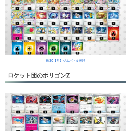
ソウブレイズex
ヒビキのバクフーン
ヒビキのバクフーン
ヒビキのバクフーン
ヒビキのバクフーン
6/30【月】ジムバトル優勝
サーフゴーex
ロケット団のポリゴンZ
サーフゴーex
タケルライコex
ドラパルトex
ドラパルトex
ドラパルトex