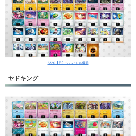
ブルンゲルex
未来バレット
ゼクロムex
ゼクロムex
サザンドラex
6/29【日】ジムバトル優勝
ロケット団のポリゴンZ
ヤドキング
ロケット団のポリゴンZ
マンムーex
ローブシン
ソウブレイズex
ハピナスex