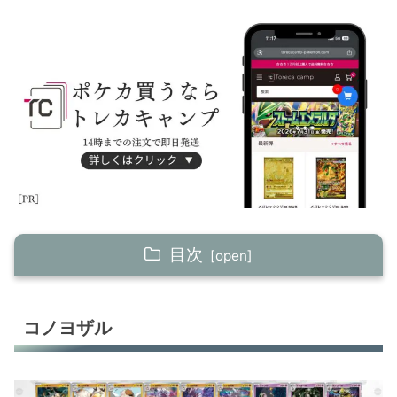
目次
コノヨザル
コノヨザル
ヤドキング
ウミトリオLO