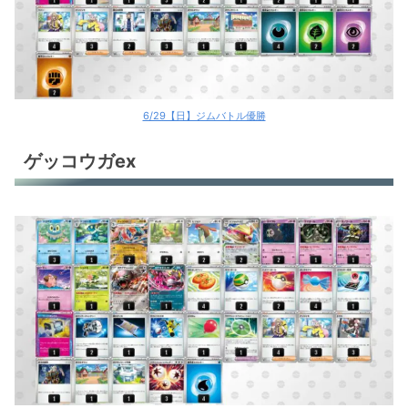
6/29【日】ジムバトル優勝
ゲッコウガex