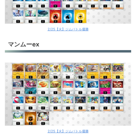
2/25【火】ジムバトル優勝
マンムーex
2/25【火】ジムバトル優勝