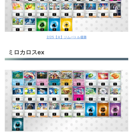
2/25【火】ジムバトル優勝
ミロカロスex