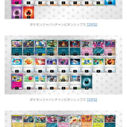
ポケモンジャパンチャンピオンシップス
TOP32
ポケモンジャパンチャンピオンシップス
TOP32