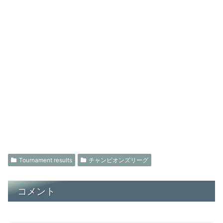
Tournament results
チャンピオンズリーグ
コメント