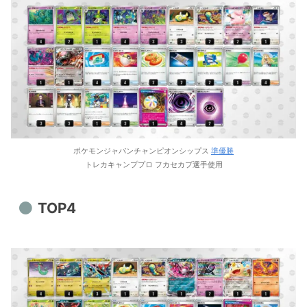
ポケモンジャパンチャンピオンシップス
準優勝
トレカキャンププロ フカセカブ選手使用
TOP4