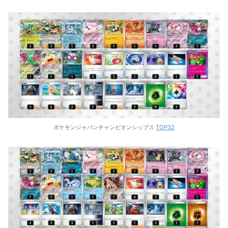
ポケモンジャパンチャンピオンシップス
TOP32