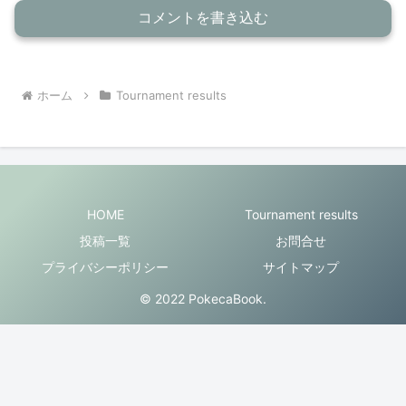
コメントを書き込む
ホーム
Tournament results
HOME
Tournament results
投稿一覧
お問合せ
プライバシーポリシー
サイトマップ
© 2022 PokecaBook.