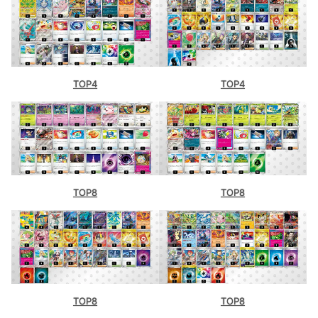
TOP4
TOP4
TOP8
TOP8
TOP8
TOP8