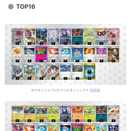
TOP16
ポケモンジャパンチャンピオンシップス
TOP16