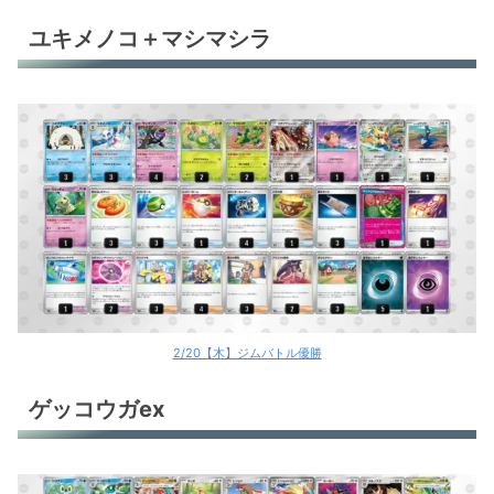
ユキメノコ＋マシマシラ
2/20【木】ジムバトル優勝
ゲッコウガex