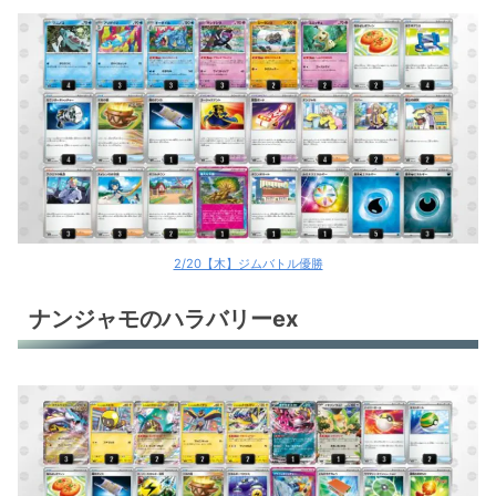
2/20【木】ジムバトル優勝
ナンジャモのハラバリーex