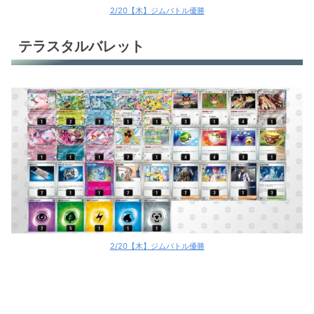
2/20【木】ジムバトル優勝
テラスタルバレット
2/20【木】ジムバトル優勝