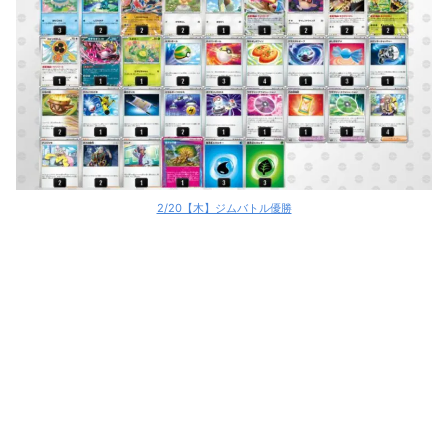
2/20【木】ジムバトル優勝