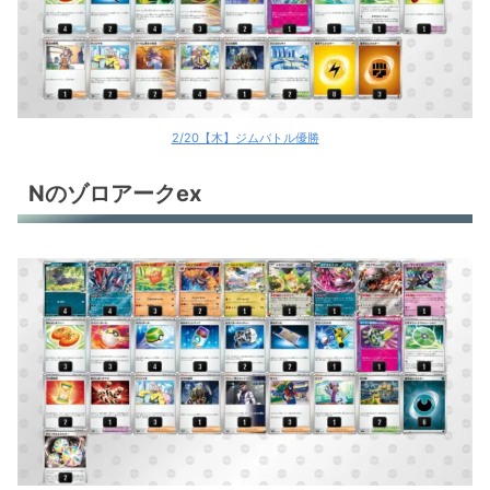
2/20【木】ジムバトル優勝
Nのゾロアークex