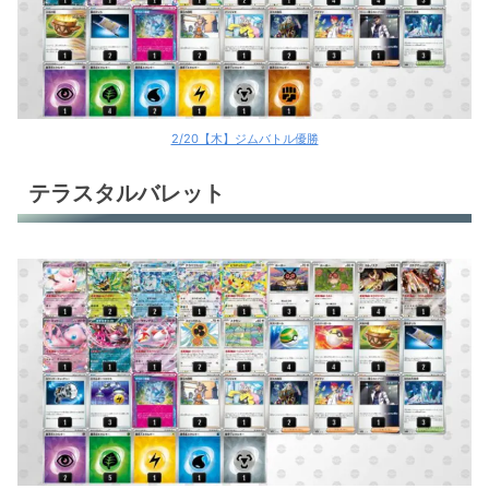
2/20【木】ジムバトル優勝
テラスタルバレット