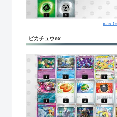
レントラーex
ゲッコウガex
10/18
ロストバレット
ピカチュウex
ロストバレット
カミツオロチex
ソウブレイズex
テラパゴスex
リザードンex
リザードンex
ドラパルトex