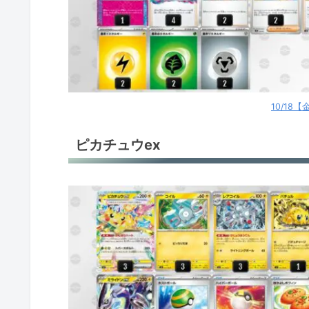
ドラパルトex
ドラパルトex
サーナイトex
10/18
タケルライコex
ピカチュウex
タケルライコex
タケルライコex
サーフゴーex
サーフゴーex
古代バレット