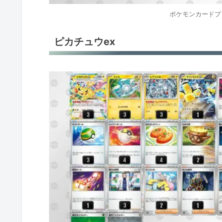
サザンドラex
ポケモンカード
サザンドラex
ピカチュウex
サザンドラex
サザンドラex
シャリタツex
ミロカロスex
ラウドボーン
ガケガニ＋モモワロウ
ガケガニ＋モモワロウ
ハピナスex＋ミロカロスex