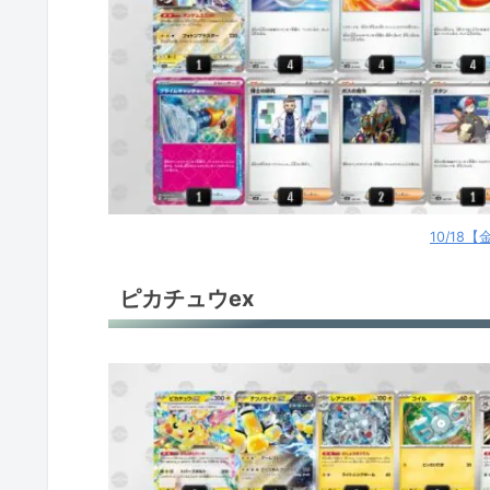
古代バレット
オリジンパルキアV
ユキメノコ＋マシマシラ
イダイナキバLO
ポケカ環境デッキレシピ
10/18
ピカチュウex