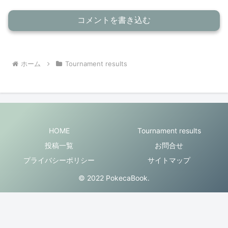
コメントを書き込む
ホーム
Tournament results
HOME
Tournament results
投稿一覧
お問合せ
プライバシーポリシー
サイトマップ
© 2022 PokecaBook.