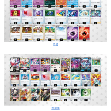
優勝
準優勝