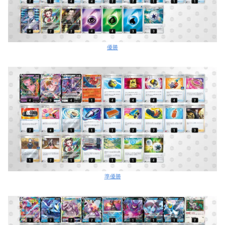
優勝
準優勝