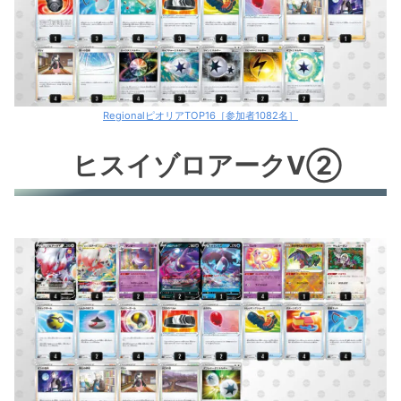
RegionalピオリアTOP16［参加者1082名］
ヒスイゾロアークV②