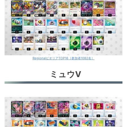
RegionalピオリアTOP16［参加者1082名］
ミュウV