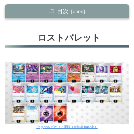
目次
ロストバレット
ロストバレット
オリジンパルキアV
キュレムV
キュレムV②
オリジンパルキアV②
オリジンパルキアV③
ギラティナV
ヒスイゾロアークV
レジギガス
Regionalピオリア優勝［参加者1082名］