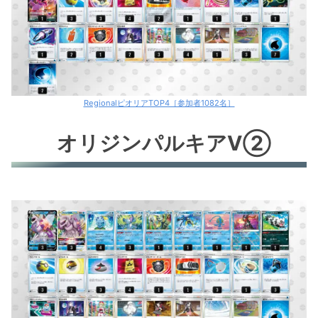
RegionalピオリアTOP4［参加者1082名］
オリジンパルキアV②