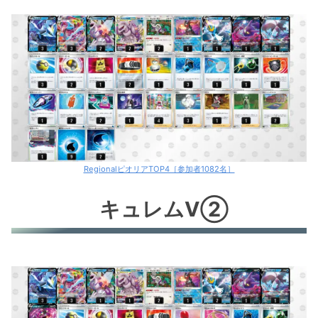
RegionalピオリアTOP4［参加者1082名］
キュレムV②