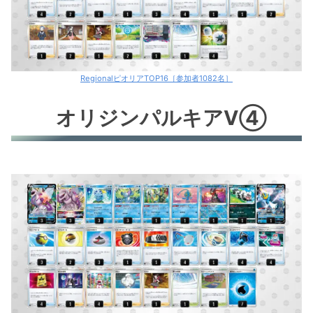
RegionalピオリアTOP16［参加者1082名］
オリジンパルキアV④