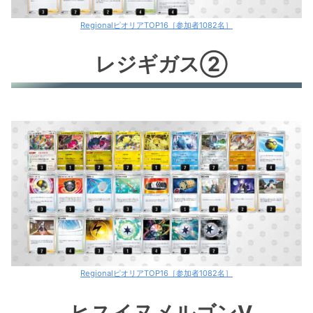
RegionalピオリアTOP16［参加者1082名］
レジギガス②
RegionalピオリアTOP16［参加者1082名］
ヒスイヌメルゴンV