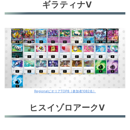
ギラティナV
RegionalピオリアTOP8［参加者1082名］
ヒスイゾロアークV