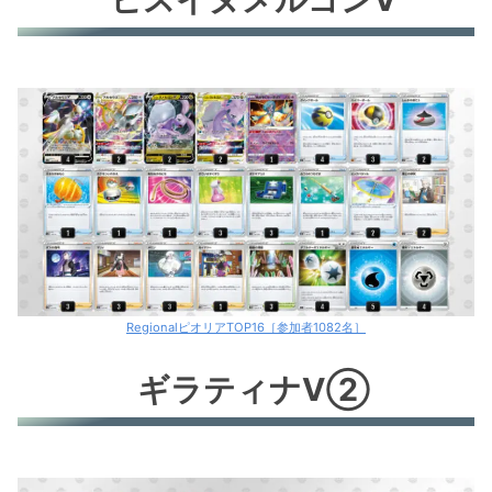
RegionalピオリアTOP16［参加者1082名］
ギラティナV②