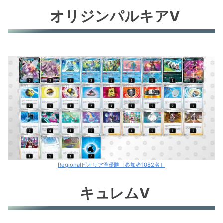
ヒスイゾロアークV②
オリジンパルキアV
レジギガス②
ヒスイヌメルゴンV
ギラティナV②
ミュウV
オリジンパルキアV④
ヒスイヌメルゴンV
Regionalピオリア準優勝［参加者1082名］
キュレムV