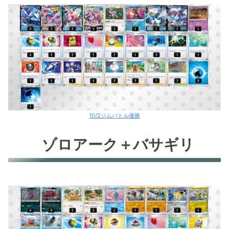
ヒスイゾロアークV
ゼラオラV
ギラティナV
ミュウツーV+ルナソル
ゾロアーク＋テールナー
ロストバレット
10/2ジムバトル優勝
レジギガス
ゾロアーク＋バサギリ
れんげきインテレオンV
かがやくリザードン
グレイシアV
ヒスイヌメルゴンV