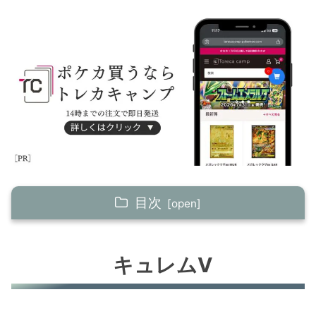
目次
キュレムV
キュレムV
ゾロアーク＋バサギリ
ハピナスV