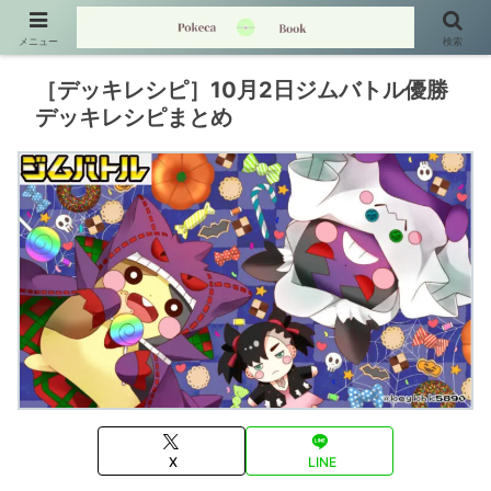
メニュー
検索
［デッキレシピ］10月2日ジムバトル優勝
デッキレシピまとめ
X
LINE