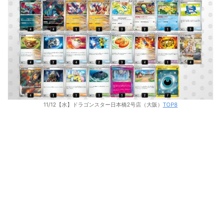
11/12【水】ドラゴンスター日本橋2号店（大阪）
TOP8