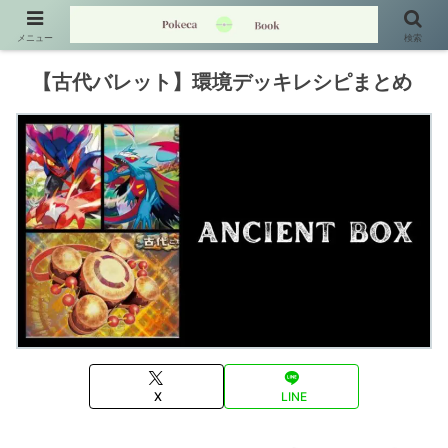
メニュー
検索
【古代バレット】環境デッキレシピまとめ
X
LINE