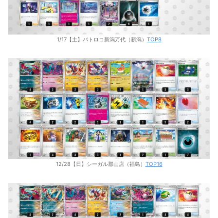
1/17【土】バトロコ新潟万代（新潟）
TOP8
12/28【日】シーガル郡山店（福島）
TOP16