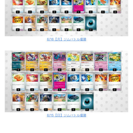
6/16【月】ジムバトル優勝
6/15【日】ジムバトル優勝