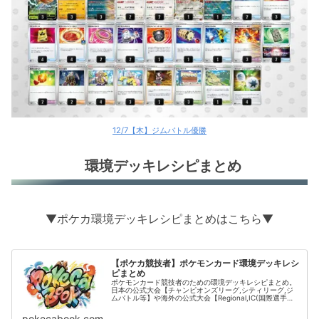
12/7【木】ジムバトル優勝
環境デッキレシピまとめ
▼ポケカ環境デッキレシピまとめはこちら▼
【ポケカ競技者】ポケモンカード環境デッキレシ
ピまとめ
ポケモンカード競技者のための環境デッキレシピまとめ。
日本の公式大会【チャンピオンズリーグ,シティリーグ,ジ
ムバトル等】や海外の公式大会【Regional,IC(国際選手
権)】の結果をデッキタイプごとに掲載。
pokecabook.com