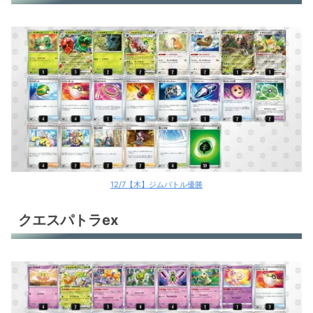
クエスパトラex
クエスパトラex
ディンルーex
ラウドボーンex
ガブリアスex
アマージョex
12/7【木】ジムバトル優勝
アマージョex
クエスパトラex
ヒスイマルマインV
環境デッキレシピまとめ