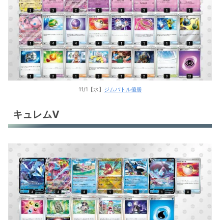
11/1【水】
ジムバトル優勝
キュレムV