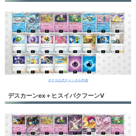
スナノケガワex
ラウドボーンex
ガケガニ＋ネンドール
ミュウツーex＋ジュペッタex
キュレムV
オリジンディアルガV
ポケカ公式チャンネル作成
ドダイトス
デスカーンex＋ヒスイバクフーンV
テツノブジンex
リザードンex
アマージョex
サーフゴーex