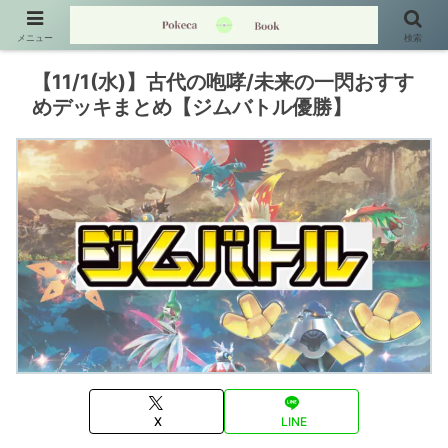
メニュー
検索
【11/1(水)】古代の咆哮/未来の一閃おすす
めデッキまとめ【ジムバトル優勝】
X
LINE