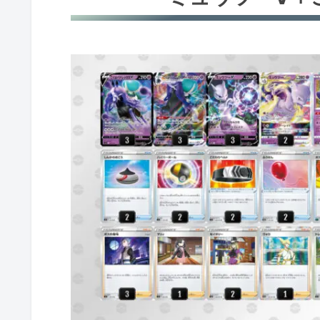
ミュウツーV+こくばバドレックスV
ミュウツーV＋ルナソル
ヒスイダイケンキV
ケッキングV
ダークライV
ヒスイウインディ
れんげきウーラオスV
ターボディアルガ
ハピナスV+ミルタンク