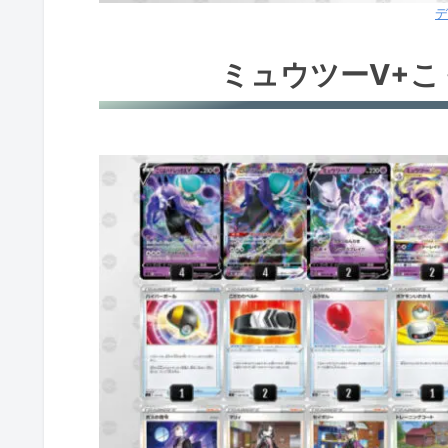
デ
ミュウツーV+