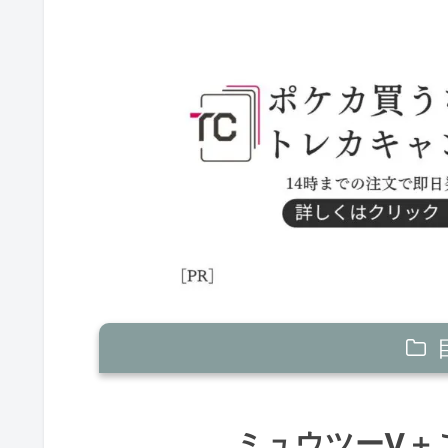
ミュウツーV＋こくばバドレックスV
ミュウツーV＋