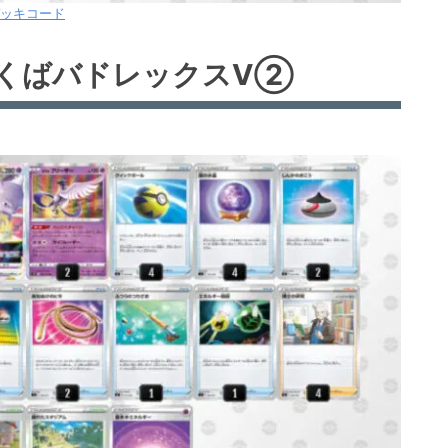
ッキコード
こくばバドレックスV②