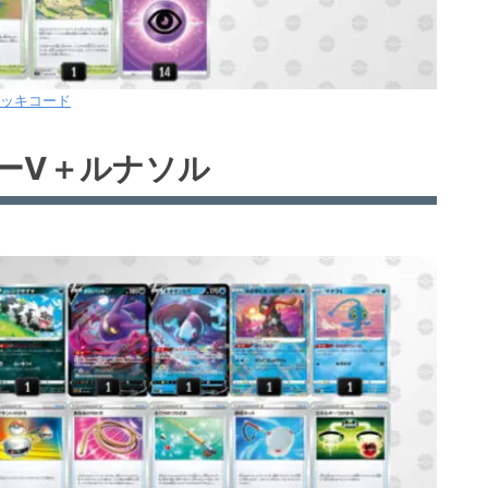
ッキコード
ーV＋ルナソル