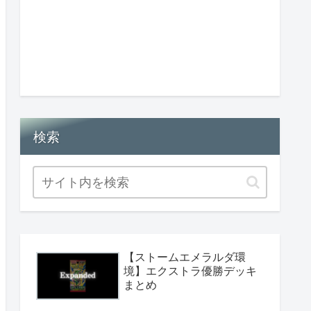
検索
【ストームエメラルダ環
境】エクストラ優勝デッキ
まとめ