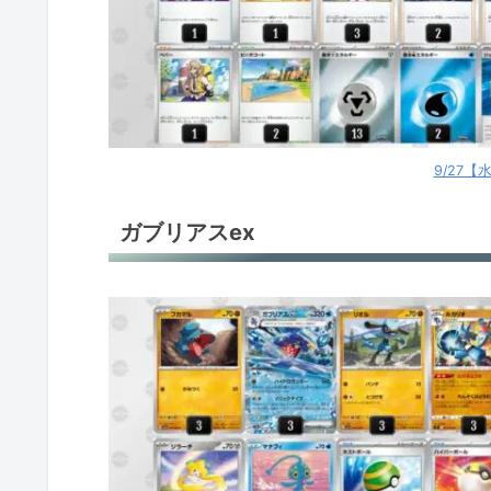
サーナイトex
ミュウVMAX
ミライドンex
9/27
ミライドンex
ガブリアスex
だんけつのつばさ
環境デッキレシピまとめ