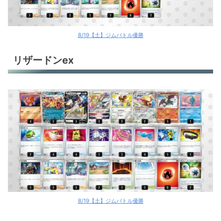
8/19【土】ジムバトル優勝
リザードンex
8/19【土】ジムバトル優勝