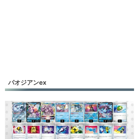
パオジアンex