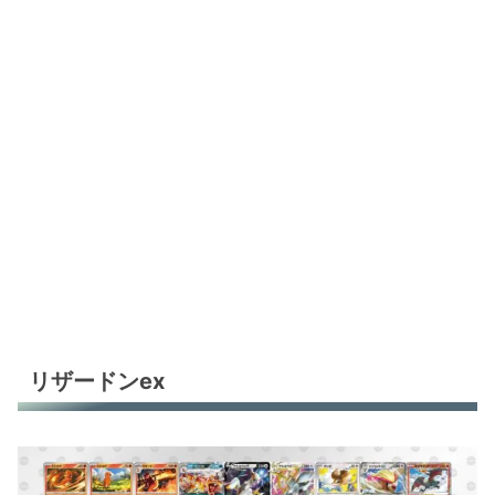
ロストバレット
ロストバレット
ロストバレット
ミライドンex
ミライドンex
ミライドンex
ミライドンex
ミライドンex
リザードンex
ミライドンex
ルギアV
ルギアV