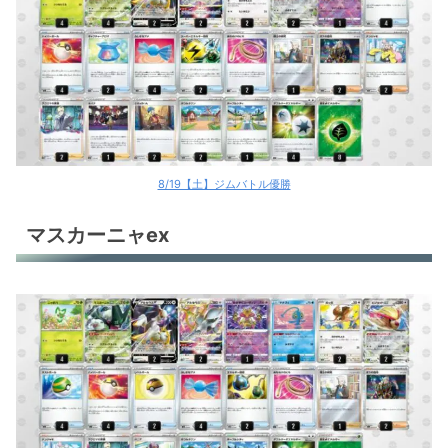
8/19【土】ジムバトル優勝
マスカーニャex