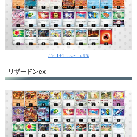
8/19【土】ジムバトル優勝
リザードンex