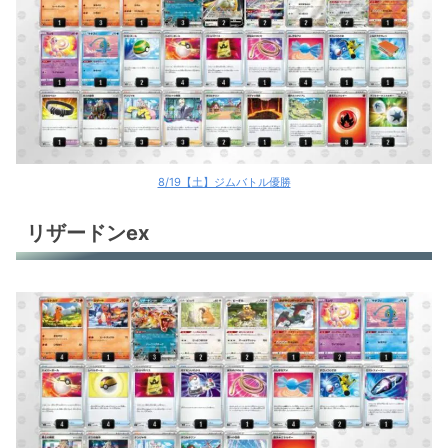
ルギアV
ルギアV
れんげきインテレオンV
ヒスイヌメルゴンV
8/19【土】ジムバトル優勝
ヒスイヌメルゴンV
リザードンex
レジドラゴV
環境デッキレシピまとめ