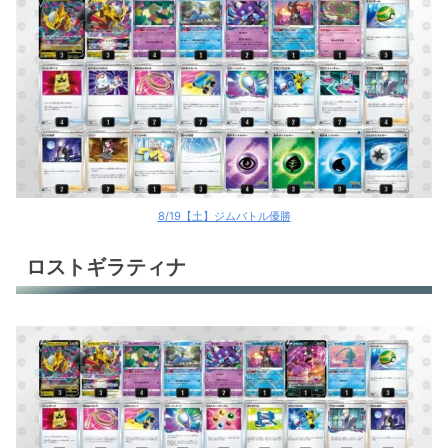
8/19【土】ジムバトル優勝
ロストギラティナ