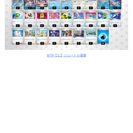
8/19【土】ジムバトル優勝