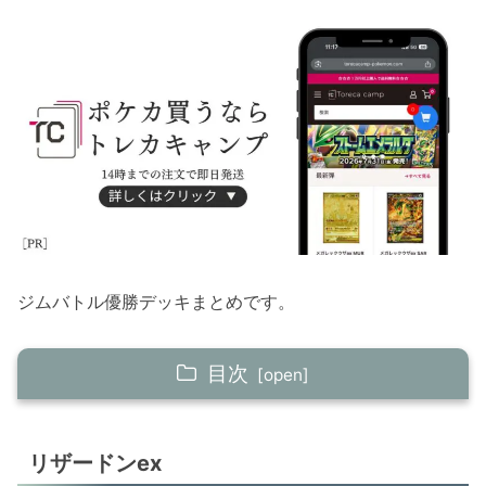
ジムバトル優勝デッキまとめです。
目次
リザードンex
リザードンex
リザードンex