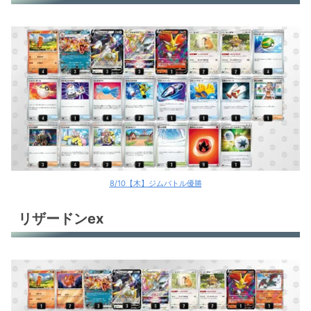
リザードンex
リザードンex
リザードンex
リザードンex
ビークインex
こくばバドレックスV
8/10【木】ジムバトル優勝
キラフロルex
リザードンex
キラフロルex
デカヌチャンex
アルセウスV＋ピジョットex
オリジンパルキアV