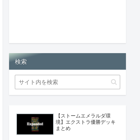
検索
【ストームエメラルダ環
境】エクストラ優勝デッキ
まとめ