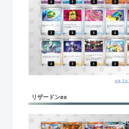
ロストバレット
ミライドンex
ルギアV
ルギアV
だんけつのつばさ
環境デッキレシピまとめ
8/8【
リザードンex